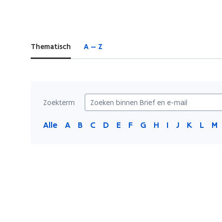
bevindt
zich
op:
Thematisch
A — Z
Brief
en
e-
mail
Zoekterm
Alle
A
B
C
D
E
F
G
H
I
J
K
L
M