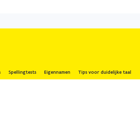
Overslaan
en
naar
de
inhoud
gaan
s
Spellingtests
Eigennamen
Tips voor duidelijke taal