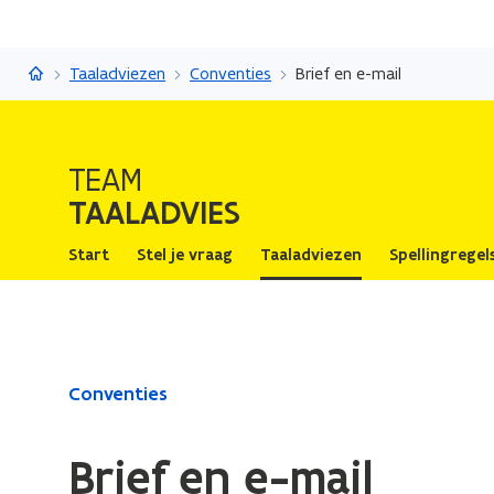
Taaladvies
Taaladviezen
Conventies
Brief en e-mail
TEAM
TAALADVIES
Start
Stel je vraag
Taaladviezen
Spellingregel
Gedaan
Conventies
met
laden.
Brief en e-mail
U