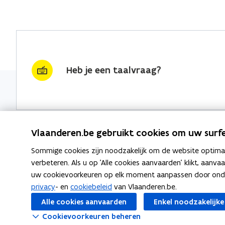
Heb je een taalvraag?
Vlaanderen.be gebruikt cookies om uw surfe
Sommige cookies zijn noodzakelijk om de website optimaal
Nieuwsbrief krijgen?
Thema's
verbeteren. Als u op 'Alle cookies aanvaarden' klikt, aanva
uw cookievoorkeuren op elk moment aanpassen door ondera
vraag & woord van de week
Taaladvie
privacy
- en
cookiebeleid
van Vlaanderen.be.
wekelijks in je mailbox
Alle cookies aanvaarden
Enkel noodzakelijke
Spellingre
Schrijf je in
Cookievoorkeuren beheren