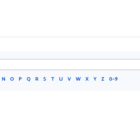
N
O
P
Q
R
S
T
U
V
W
X
Y
Z
0-9