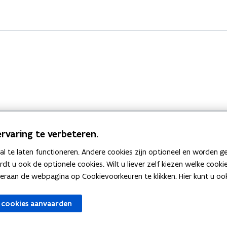
rvaring te verbeteren.
 te laten functioneren. Andere cookies zijn optioneel en worden g
Bekijk ook
ardt u ook de optionele cookies. Wilt u liever zelf kiezen welke cook
an de webpagina op Cookievoorkeuren te klikken. Hier kunt u ook 
zen
Spellingtests
 cookies aanvaarden
gels
Boek- en webwijzer