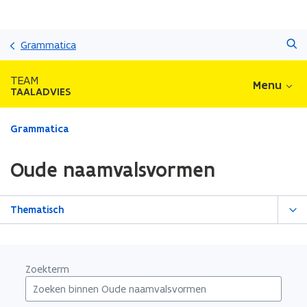
Overslaan
Zoeken
en
Grammatica
naar
de
TEAM
Menu
inhoud
TAALADVIES
gaan
Gedaan
Grammatica
met
laden.
Oude naamvalsvormen
U
bevindt
zich
Thematisch
op:
Oude
naamvalsvormen
Zoekterm