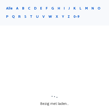
Alle
A
B
C
D
E
F
G
H
I
J
K
L
M
N
O
P
Q
R
S
T
U
V
W
X
Y
Z
0-9
Bezig met laden...