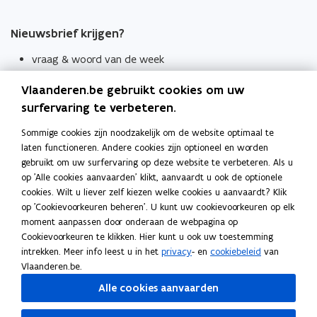
Nieuwsbrief krijgen?
vraag & woord van de week
wekelijks in je mailbox
Vlaanderen.be gebruikt cookies om uw
Schrijf je in
surfervaring te verbeteren.
Thema's
Sommige cookies zijn noodzakelijk om de website optimaal te
laten functioneren. Andere cookies zijn optioneel en worden
Taaladviezen
gebruikt om uw surfervaring op deze website te verbeteren. Als u
op 'Alle cookies aanvaarden' klikt, aanvaardt u ook de optionele
Spellingregels
cookies. Wilt u liever zelf kiezen welke cookies u aanvaardt? Klik
op 'Cookievoorkeuren beheren'. U kunt uw cookievoorkeuren op elk
Tips voor duidelijke taal
moment aanpassen door onderaan de webpagina op
Bekijk ook
Cookievoorkeuren te klikken. Hier kunt u ook uw toestemming
intrekken. Meer info leest u in het
privacy
- en
cookiebeleid
van
Spellingtests
Vlaanderen.be.
Alle cookies aanvaarden
Boek- en webwijzer