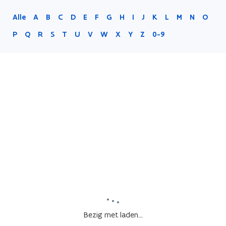
Alle
A
B
C
D
E
F
G
H
I
J
K
L
M
N
O
P
Q
R
S
T
U
V
W
X
Y
Z
0-9
Bezig met laden...