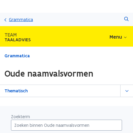
Overslaan
Zoeken
en
Grammatica
naar
de
TEAM
Menu
inhoud
TAALADVIES
gaan
Gedaan
Grammatica
met
laden.
Oude naamvalsvormen
U
bevindt
zich
Thematisch
op:
Oude
naamvalsvormen
Zoekterm