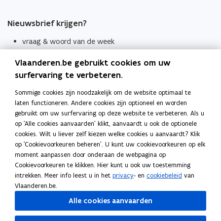
Nieuwsbrief krijgen?
vraag & woord van de week
wekelijks in je mailbox
Vlaanderen.be gebruikt cookies om uw
Schrijf je in
surfervaring te verbeteren.
Thema's
Sommige cookies zijn noodzakelijk om de website optimaal te
laten functioneren. Andere cookies zijn optioneel en worden
Taaladviezen
gebruikt om uw surfervaring op deze website te verbeteren. Als u
op 'Alle cookies aanvaarden' klikt, aanvaardt u ook de optionele
Spellingregels
cookies. Wilt u liever zelf kiezen welke cookies u aanvaardt? Klik
op 'Cookievoorkeuren beheren'. U kunt uw cookievoorkeuren op elk
Tips voor duidelijke taal
moment aanpassen door onderaan de webpagina op
Bekijk ook
Cookievoorkeuren te klikken. Hier kunt u ook uw toestemming
intrekken. Meer info leest u in het
privacy
- en
cookiebeleid
van
Spellingtests
Vlaanderen.be.
Alle cookies aanvaarden
Boek- en webwijzer