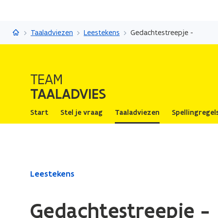
Taaladvies
Taaladviezen
Leestekens
Gedachtestreepje -
TEAM
TAALADVIES
Start
Stel je vraag
Taaladviezen
Spellingregel
Gedaan
Leestekens
met
laden.
Gedachtestreepje -
U