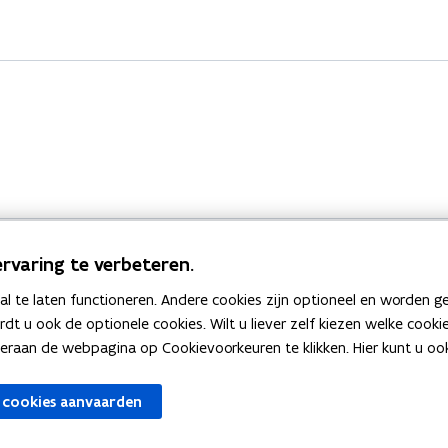
rvaring te verbeteren.
 te laten functioneren. Andere cookies zijn optioneel en worden g
Bekijk ook
ardt u ook de optionele cookies. Wilt u liever zelf kiezen welke cook
an de webpagina op Cookievoorkeuren te klikken. Hier kunt u ook 
zen
Spellingtests
 cookies aanvaarden
gels
Boek- en webwijzer