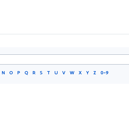
N
O
P
Q
R
S
T
U
V
W
X
Y
Z
0-9