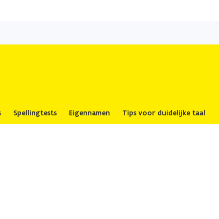
Overslaan
en
naar
de
inhoud
gaan
s
Spellingtests
Eigennamen
Tips voor duidelijke taal