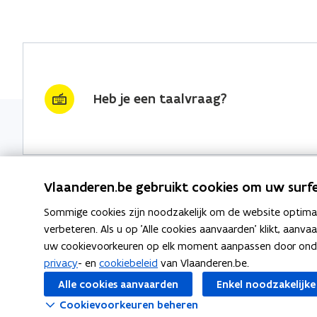
Heb je een taalvraag?
Vlaanderen.be gebruikt cookies om uw surfe
Sommige cookies zijn noodzakelijk om de website optimaal
Nieuwsbrief krijgen?
Thema's
verbeteren. Als u op 'Alle cookies aanvaarden' klikt, aanva
uw cookievoorkeuren op elk moment aanpassen door ondera
vraag & woord van de week
Taaladvie
privacy
- en
cookiebeleid
van Vlaanderen.be.
wekelijks in je mailbox
Alle cookies aanvaarden
Enkel noodzakelijke
Spellingre
Schrijf je in
Cookievoorkeuren beheren