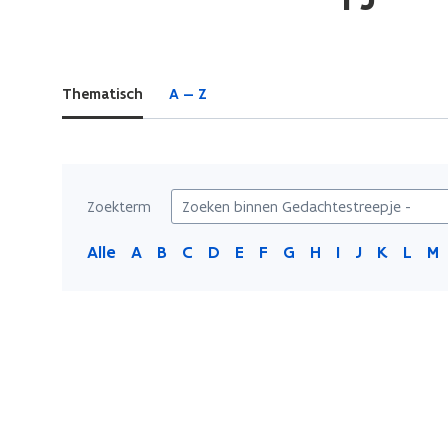
bevindt
zich
op:
Thematisch
A — Z
Gedachtestreepje
-
Zoekterm
Alle
A
B
C
D
E
F
G
H
I
J
K
L
M