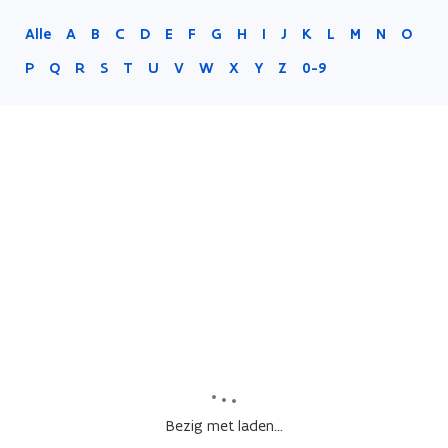
Alle
A
B
C
D
E
F
G
H
I
J
K
L
M
N
O
P
Q
R
S
T
U
V
W
X
Y
Z
0-9
Bezig met laden...