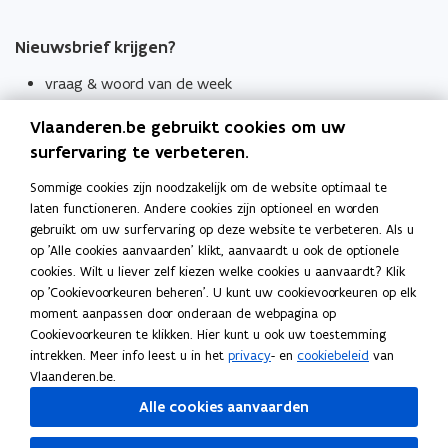
Nieuwsbrief krijgen?
vraag & woord van de week
wekelijks in je mailbox
Vlaanderen.be gebruikt cookies om uw
Schrijf je in
surfervaring te verbeteren.
Thema's
Sommige cookies zijn noodzakelijk om de website optimaal te
laten functioneren. Andere cookies zijn optioneel en worden
Taaladviezen
gebruikt om uw surfervaring op deze website te verbeteren. Als u
op 'Alle cookies aanvaarden' klikt, aanvaardt u ook de optionele
Spellingregels
cookies. Wilt u liever zelf kiezen welke cookies u aanvaardt? Klik
op 'Cookievoorkeuren beheren'. U kunt uw cookievoorkeuren op elk
Tips voor duidelijke taal
moment aanpassen door onderaan de webpagina op
Bekijk ook
Cookievoorkeuren te klikken. Hier kunt u ook uw toestemming
intrekken. Meer info leest u in het
privacy
- en
cookiebeleid
van
Spellingtests
Vlaanderen.be.
Alle cookies aanvaarden
Boek- en webwijzer