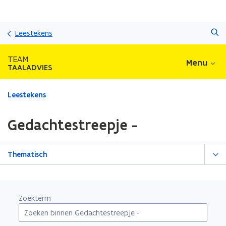
Overslaan
Zoeken
en
Leestekens
naar
de
TEAM
Menu
inhoud
TAALADVIES
gaan
Gedaan
Leestekens
met
laden.
Gedachtestreepje -
U
bevindt
zich
Thematisch
op:
Gedachtestreepje
-
Zoekterm