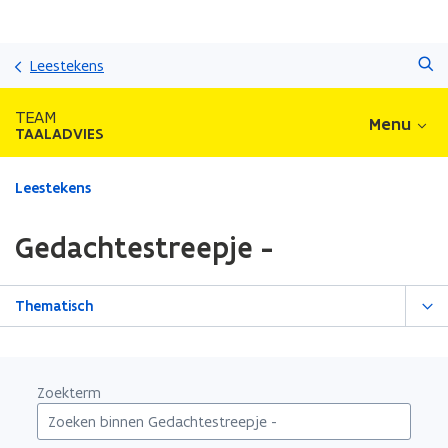
Overslaan
Zoeken
en
Leestekens
naar
de
TEAM
Menu
inhoud
TAALADVIES
gaan
Gedaan
Leestekens
met
laden.
Gedachtestreepje -
U
bevindt
zich
Thematisch
op:
Gedachtestreepje
-
Zoekterm