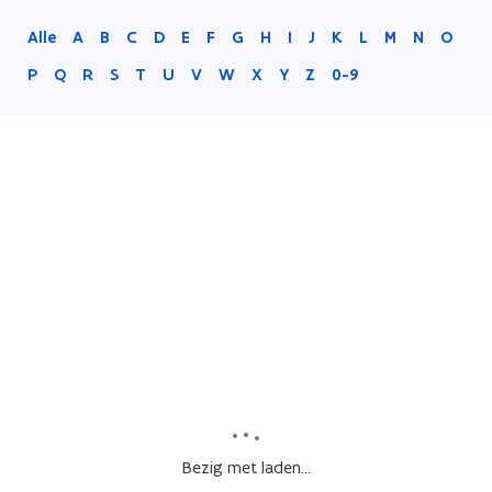
Alle
A
B
C
D
E
F
G
H
I
J
K
L
M
N
O
P
Q
R
S
T
U
V
W
X
Y
Z
0-9
Bezig met laden...