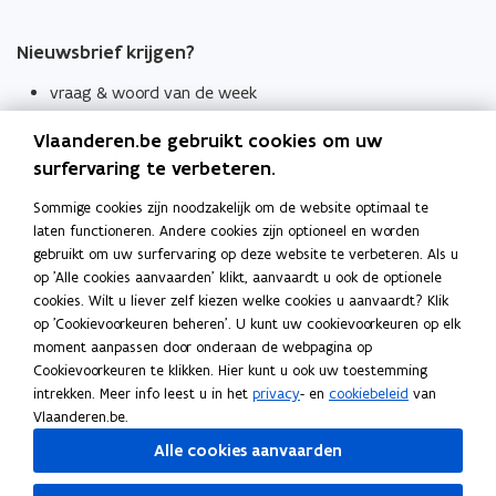
Nieuwsbrief krijgen?
vraag & woord van de week
wekelijks in je mailbox
Vlaanderen.be gebruikt cookies om uw
Schrijf je in
surfervaring te verbeteren.
Thema's
Sommige cookies zijn noodzakelijk om de website optimaal te
laten functioneren. Andere cookies zijn optioneel en worden
Taaladviezen
gebruikt om uw surfervaring op deze website te verbeteren. Als u
op 'Alle cookies aanvaarden' klikt, aanvaardt u ook de optionele
Spellingregels
cookies. Wilt u liever zelf kiezen welke cookies u aanvaardt? Klik
op 'Cookievoorkeuren beheren'. U kunt uw cookievoorkeuren op elk
Tips voor duidelijke taal
moment aanpassen door onderaan de webpagina op
Bekijk ook
Cookievoorkeuren te klikken. Hier kunt u ook uw toestemming
intrekken. Meer info leest u in het
privacy
- en
cookiebeleid
van
Spellingtests
Vlaanderen.be.
Alle cookies aanvaarden
Boek- en webwijzer