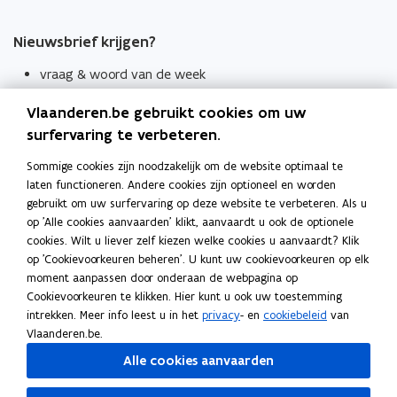
Nieuwsbrief krijgen?
vraag & woord van de week
wekelijks in je mailbox
Vlaanderen.be gebruikt cookies om uw
Schrijf je in
surfervaring te verbeteren.
Thema's
Sommige cookies zijn noodzakelijk om de website optimaal te
laten functioneren. Andere cookies zijn optioneel en worden
Taaladviezen
gebruikt om uw surfervaring op deze website te verbeteren. Als u
op 'Alle cookies aanvaarden' klikt, aanvaardt u ook de optionele
Spellingregels
cookies. Wilt u liever zelf kiezen welke cookies u aanvaardt? Klik
op 'Cookievoorkeuren beheren'. U kunt uw cookievoorkeuren op elk
Tips voor duidelijke taal
moment aanpassen door onderaan de webpagina op
Bekijk ook
Cookievoorkeuren te klikken. Hier kunt u ook uw toestemming
intrekken. Meer info leest u in het
privacy
- en
cookiebeleid
van
Spellingtests
Vlaanderen.be.
Alle cookies aanvaarden
Boek- en webwijzer