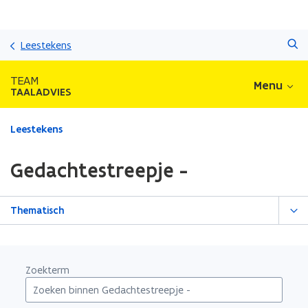
Overslaan
Zoeken
en
Leestekens
naar
de
TEAM
Menu
inhoud
TAALADVIES
gaan
Gedaan
Leestekens
met
laden.
Gedachtestreepje -
U
bevindt
zich
Thematisch
op:
Gedachtestreepje
-
Zoekterm