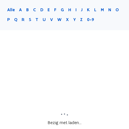
Alle
A
B
C
D
E
F
G
H
I
J
K
L
M
N
O
P
Q
R
S
T
U
V
W
X
Y
Z
0-9
Bezig met laden...