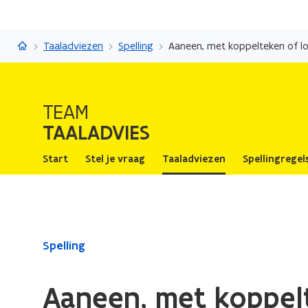
Taaladvies
Taaladviezen
Spelling
Aaneen, met koppelteken of l
TEAM
TAALADVIES
Start
Stel je vraag
Taaladviezen
Spellingregel
Gedaan
Spelling
met
laden.
Aaneen, met koppelt
U