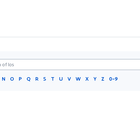
N
O
P
Q
R
S
T
U
V
W
X
Y
Z
0-9