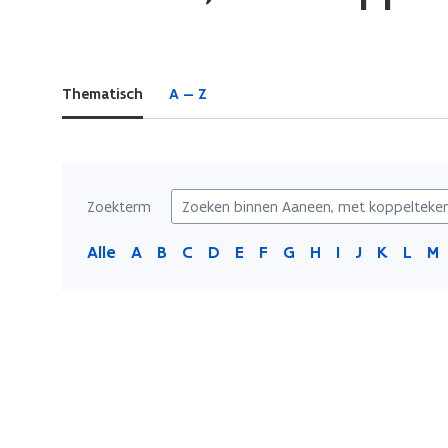
bevindt
zich
op:
Thematisch
A — Z
Aaneen,
met
koppelteken
of
los
Zoekterm
Alle
A
B
C
D
E
F
G
H
I
J
K
L
M