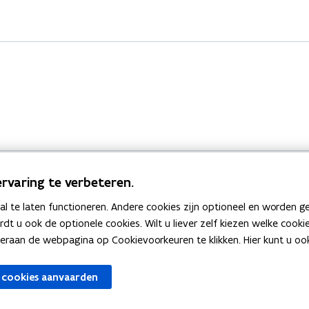
rvaring te verbeteren.
 te laten functioneren. Andere cookies zijn optioneel en worden g
Bekijk ook
ardt u ook de optionele cookies. Wilt u liever zelf kiezen welke cook
an de webpagina op Cookievoorkeuren te klikken. Hier kunt u ook 
zen
Spellingtests
 cookies aanvaarden
gels
Boek- en webwijzer