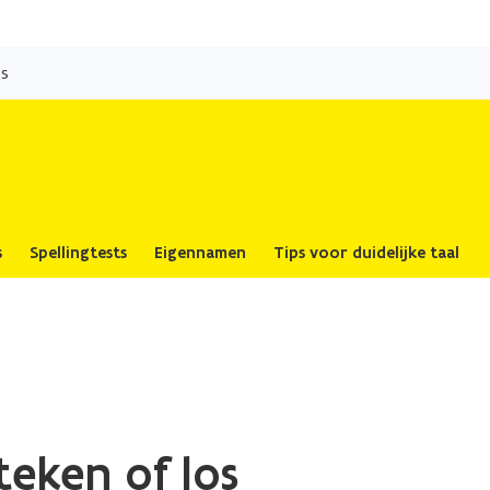
Overslaan
en
os
naar
de
inhoud
gaan
s
Spellingtests
Eigennamen
Tips voor duidelijke taal
eken of los