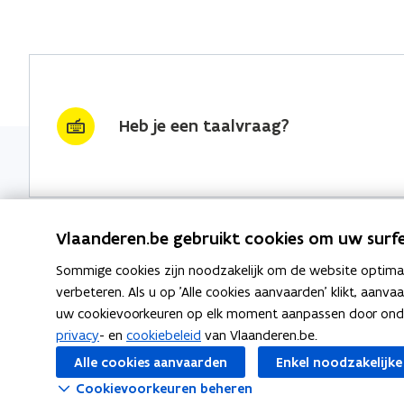
Heb je een taalvraag?
Vlaanderen.be gebruikt cookies om uw surfe
Sommige cookies zijn noodzakelijk om de website optimaal
Nieuwsbrief krijgen?
Thema's
verbeteren. Als u op 'Alle cookies aanvaarden' klikt, aanva
uw cookievoorkeuren op elk moment aanpassen door ondera
vraag & woord van de week
Taaladvie
privacy
- en
cookiebeleid
van Vlaanderen.be.
wekelijks in je mailbox
Alle cookies aanvaarden
Enkel noodzakelijke
Spellingre
Schrijf je in
Cookievoorkeuren beheren