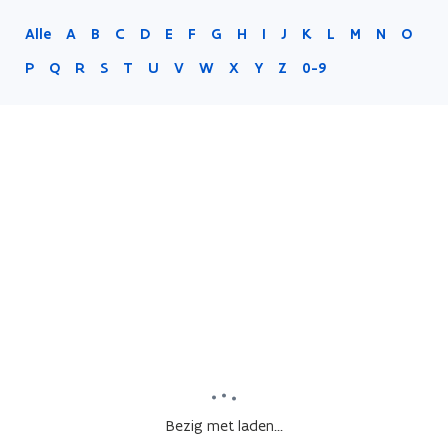
Alle
A
B
C
D
E
F
G
H
I
J
K
L
M
N
O
P
Q
R
S
T
U
V
W
X
Y
Z
0-9
Bezig met laden...