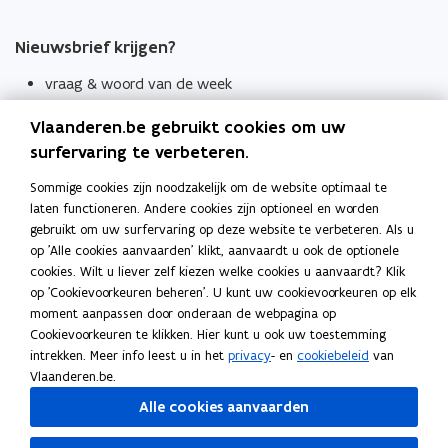
Nieuwsbrief krijgen?
vraag & woord van de week
wekelijks in je mailbox
Vlaanderen.be gebruikt cookies om uw
Schrijf je in
surfervaring te verbeteren.
Thema's
Sommige cookies zijn noodzakelijk om de website optimaal te
laten functioneren. Andere cookies zijn optioneel en worden
Taaladviezen
gebruikt om uw surfervaring op deze website te verbeteren. Als u
op 'Alle cookies aanvaarden' klikt, aanvaardt u ook de optionele
Spellingregels
cookies. Wilt u liever zelf kiezen welke cookies u aanvaardt? Klik
op 'Cookievoorkeuren beheren'. U kunt uw cookievoorkeuren op elk
Tips voor duidelijke taal
moment aanpassen door onderaan de webpagina op
Bekijk ook
Cookievoorkeuren te klikken. Hier kunt u ook uw toestemming
intrekken. Meer info leest u in het
privacy
- en
cookiebeleid
van
Spellingtests
Vlaanderen.be.
Alle cookies aanvaarden
Boek- en webwijzer