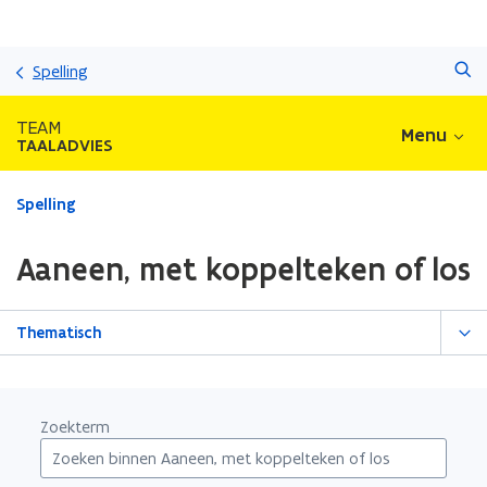
Overslaan
Zoeken
en
Spelling
naar
de
TEAM
Menu
inhoud
TAALADVIES
gaan
Gedaan
Spelling
met
laden.
Aaneen, met koppelteken of los
U
bevindt
zich
Thematisch
op:
Aaneen,
met
koppelteken
Zoekterm
of
los