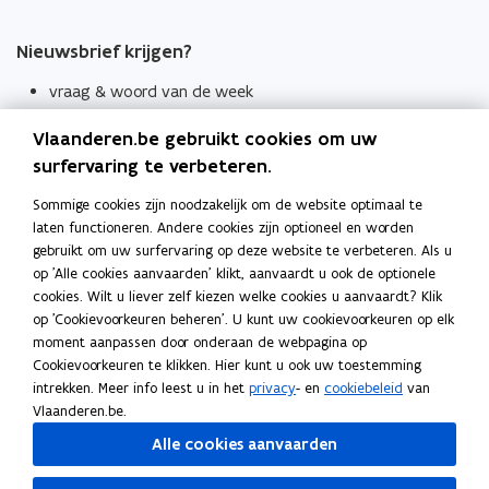
Nieuwsbrief krijgen?
vraag & woord van de week
wekelijks in je mailbox
Vlaanderen.be gebruikt cookies om uw
Schrijf je in
surfervaring te verbeteren.
Thema's
Sommige cookies zijn noodzakelijk om de website optimaal te
laten functioneren. Andere cookies zijn optioneel en worden
Taaladviezen
gebruikt om uw surfervaring op deze website te verbeteren. Als u
op 'Alle cookies aanvaarden' klikt, aanvaardt u ook de optionele
Spellingregels
cookies. Wilt u liever zelf kiezen welke cookies u aanvaardt? Klik
op 'Cookievoorkeuren beheren'. U kunt uw cookievoorkeuren op elk
Tips voor duidelijke taal
moment aanpassen door onderaan de webpagina op
Bekijk ook
Cookievoorkeuren te klikken. Hier kunt u ook uw toestemming
intrekken. Meer info leest u in het
privacy
- en
cookiebeleid
van
Spellingtests
Vlaanderen.be.
Alle cookies aanvaarden
Boek- en webwijzer