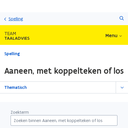
Overslaan
Zoeken
en
Spelling
naar
de
TEAM
Menu
inhoud
TAALADVIES
gaan
Gedaan
Spelling
met
laden.
Aaneen, met koppelteken of los
U
bevindt
zich
Thematisch
op:
Aaneen,
met
koppelteken
Zoekterm
of
los