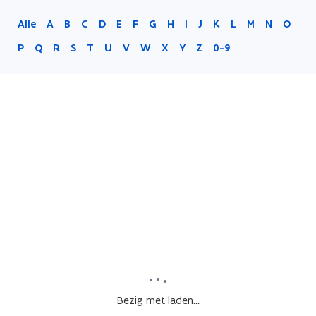
Alle
A
B
C
D
E
F
G
H
I
J
K
L
M
N
O
P
Q
R
S
T
U
V
W
X
Y
Z
0-9
Bezig met laden...