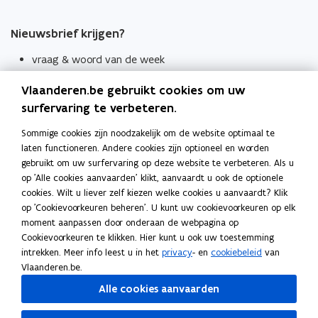
Nieuwsbrief krijgen?
vraag & woord van de week
wekelijks in je mailbox
Vlaanderen.be gebruikt cookies om uw
Schrijf je in
surfervaring te verbeteren.
Thema's
Sommige cookies zijn noodzakelijk om de website optimaal te
laten functioneren. Andere cookies zijn optioneel en worden
Taaladviezen
gebruikt om uw surfervaring op deze website te verbeteren. Als u
op 'Alle cookies aanvaarden' klikt, aanvaardt u ook de optionele
Spellingregels
cookies. Wilt u liever zelf kiezen welke cookies u aanvaardt? Klik
op 'Cookievoorkeuren beheren'. U kunt uw cookievoorkeuren op elk
Tips voor duidelijke taal
moment aanpassen door onderaan de webpagina op
Bekijk ook
Cookievoorkeuren te klikken. Hier kunt u ook uw toestemming
intrekken. Meer info leest u in het
privacy
- en
cookiebeleid
van
Spellingtests
Vlaanderen.be.
Alle cookies aanvaarden
Boek- en webwijzer