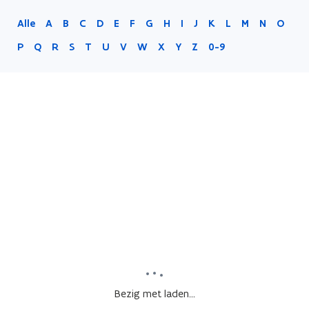
Alle
A
B
C
D
E
F
G
H
I
J
K
L
M
N
O
P
Q
R
S
T
U
V
W
X
Y
Z
0-9
Bezig met laden...