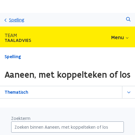
Overslaan
Zoeken
en
Spelling
naar
de
TEAM
Menu
inhoud
TAALADVIES
gaan
Gedaan
Spelling
met
laden.
Aaneen, met koppelteken of los
U
bevindt
zich
Thematisch
op:
Aaneen,
met
koppelteken
Zoekterm
of
los