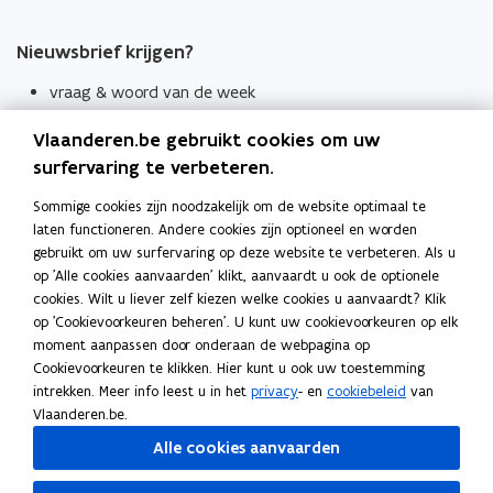
Nieuwsbrief krijgen?
vraag & woord van de week
wekelijks in je mailbox
Vlaanderen.be gebruikt cookies om uw
Schrijf je in
surfervaring te verbeteren.
Thema's
Sommige cookies zijn noodzakelijk om de website optimaal te
laten functioneren. Andere cookies zijn optioneel en worden
Taaladviezen
gebruikt om uw surfervaring op deze website te verbeteren. Als u
op 'Alle cookies aanvaarden' klikt, aanvaardt u ook de optionele
Spellingregels
cookies. Wilt u liever zelf kiezen welke cookies u aanvaardt? Klik
op 'Cookievoorkeuren beheren'. U kunt uw cookievoorkeuren op elk
Tips voor duidelijke taal
moment aanpassen door onderaan de webpagina op
Bekijk ook
Cookievoorkeuren te klikken. Hier kunt u ook uw toestemming
intrekken. Meer info leest u in het
privacy
- en
cookiebeleid
van
Spellingtests
Vlaanderen.be.
Alle cookies aanvaarden
Boek- en webwijzer