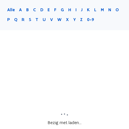
Alle
A
B
C
D
E
F
G
H
I
J
K
L
M
N
O
P
Q
R
S
T
U
V
W
X
Y
Z
0-9
Bezig met laden...