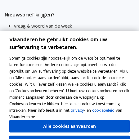
Nieuwsbrief krijgen?
vraag & woord van de week
wekelijks in je mailbox
Vlaanderen.be gebruikt cookies om uw
Schrijf je in
surfervaring te verbeteren.
Thema's
Sommige cookies zijn noodzakelijk om de website optimaal te
laten functioneren. Andere cookies zijn optioneel en worden
Taaladviezen
gebruikt om uw surfervaring op deze website te verbeteren. Als u
op 'Alle cookies aanvaarden' klikt, aanvaardt u ook de optionele
Spellingregels
cookies. Wilt u liever zelf kiezen welke cookies u aanvaardt? Klik
op 'Cookievoorkeuren beheren'. U kunt uw cookievoorkeuren op elk
Tips voor duidelijke taal
moment aanpassen door onderaan de webpagina op
Bekijk ook
Cookievoorkeuren te klikken. Hier kunt u ook uw toestemming
intrekken. Meer info leest u in het
privacy
- en
cookiebeleid
van
Spellingtests
Vlaanderen.be.
Alle cookies aanvaarden
Boek- en webwijzer