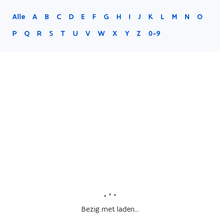
Alle
A
B
C
D
E
F
G
H
I
J
K
L
M
N
O
P
Q
R
S
T
U
V
W
X
Y
Z
0-9
Bezig met laden...