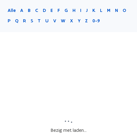
Alle
A
B
C
D
E
F
G
H
I
J
K
L
M
N
O
P
Q
R
S
T
U
V
W
X
Y
Z
0-9
Bezig met laden...