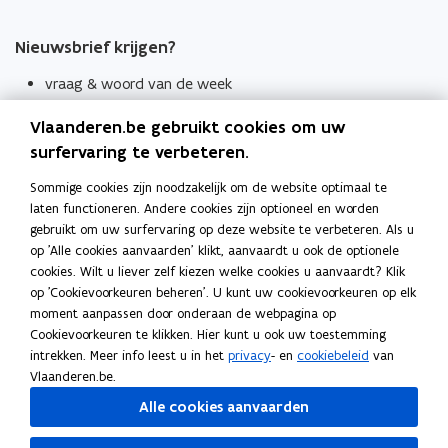
Nieuwsbrief krijgen?
vraag & woord van de week
wekelijks in je mailbox
Vlaanderen.be gebruikt cookies om uw
Schrijf je in
surfervaring te verbeteren.
Thema's
Sommige cookies zijn noodzakelijk om de website optimaal te
laten functioneren. Andere cookies zijn optioneel en worden
Taaladviezen
gebruikt om uw surfervaring op deze website te verbeteren. Als u
op 'Alle cookies aanvaarden' klikt, aanvaardt u ook de optionele
Spellingregels
cookies. Wilt u liever zelf kiezen welke cookies u aanvaardt? Klik
op 'Cookievoorkeuren beheren'. U kunt uw cookievoorkeuren op elk
Tips voor duidelijke taal
moment aanpassen door onderaan de webpagina op
Bekijk ook
Cookievoorkeuren te klikken. Hier kunt u ook uw toestemming
intrekken. Meer info leest u in het
privacy
- en
cookiebeleid
van
Spellingtests
Vlaanderen.be.
Alle cookies aanvaarden
Boek- en webwijzer