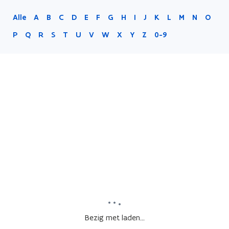
Alle
A
B
C
D
E
F
G
H
I
J
K
L
M
N
O
P
Q
R
S
T
U
V
W
X
Y
Z
0-9
Bezig met laden...