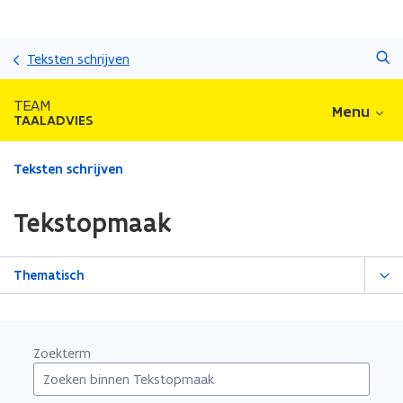
Overslaan
Zoeken
en
Teksten schrijven
naar
de
TEAM
Menu
inhoud
TAALADVIES
gaan
Gedaan
Teksten schrijven
met
laden.
Tekstopmaak
U
bevindt
zich
Thematisch
op:
Tekstopmaak
Zoekterm