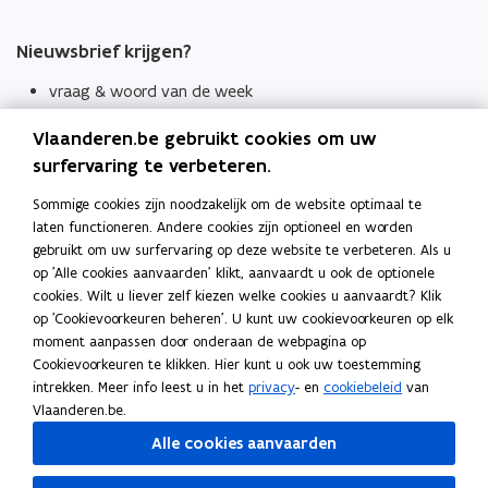
Nieuwsbrief krijgen?
vraag & woord van de week
wekelijks in je mailbox
Vlaanderen.be gebruikt cookies om uw
Schrijf je in
surfervaring te verbeteren.
Thema's
Sommige cookies zijn noodzakelijk om de website optimaal te
laten functioneren. Andere cookies zijn optioneel en worden
Taaladviezen
gebruikt om uw surfervaring op deze website te verbeteren. Als u
op 'Alle cookies aanvaarden' klikt, aanvaardt u ook de optionele
Spellingregels
cookies. Wilt u liever zelf kiezen welke cookies u aanvaardt? Klik
op 'Cookievoorkeuren beheren'. U kunt uw cookievoorkeuren op elk
Tips voor duidelijke taal
moment aanpassen door onderaan de webpagina op
Bekijk ook
Cookievoorkeuren te klikken. Hier kunt u ook uw toestemming
intrekken. Meer info leest u in het
privacy
- en
cookiebeleid
van
Spellingtests
Vlaanderen.be.
Alle cookies aanvaarden
Boek- en webwijzer