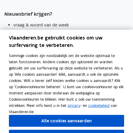
Nieuwsbrief krijgen?
vraag & woord van de week
wekelijks in je mailbox
Vlaanderen.be gebruikt cookies om uw
Schrijf je in
surfervaring te verbeteren.
Thema's
Sommige cookies zijn noodzakelijk om de website optimaal te
laten functioneren. Andere cookies zijn optioneel en worden
Taaladviezen
gebruikt om uw surfervaring op deze website te verbeteren. Als u
op 'Alle cookies aanvaarden' klikt, aanvaardt u ook de optionele
Spellingregels
cookies. Wilt u liever zelf kiezen welke cookies u aanvaardt? Klik
op 'Cookievoorkeuren beheren'. U kunt uw cookievoorkeuren op elk
Tips voor duidelijke taal
moment aanpassen door onderaan de webpagina op
Bekijk ook
Cookievoorkeuren te klikken. Hier kunt u ook uw toestemming
intrekken. Meer info leest u in het
privacy
- en
cookiebeleid
van
Spellingtests
Vlaanderen.be.
Alle cookies aanvaarden
Boek- en webwijzer