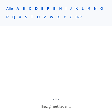
Alle
A
B
C
D
E
F
G
H
I
J
K
L
M
N
O
P
Q
R
S
T
U
V
W
X
Y
Z
0-9
Bezig met laden...