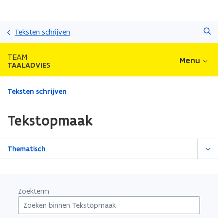
Overslaan
Zoeken
en
Teksten schrijven
naar
de
TEAM
Menu
inhoud
TAALADVIES
gaan
Gedaan
Teksten schrijven
met
laden.
Tekstopmaak
U
bevindt
zich
Thematisch
op:
Tekstopmaak
Zoekterm