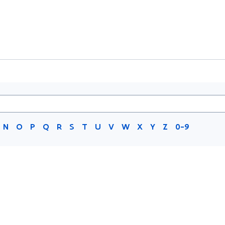
N
O
P
Q
R
S
T
U
V
W
X
Y
Z
0-9