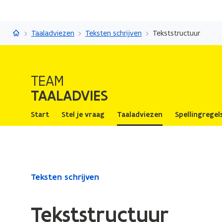
Taaladvies
Taaladviezen
Teksten schrijven
Tekststructuur
TEAM
TAALADVIES
Start
Stel je vraag
Taaladviezen
Spellingregel
Gedaan
Teksten schrijven
met
laden.
Tekststructuur
U