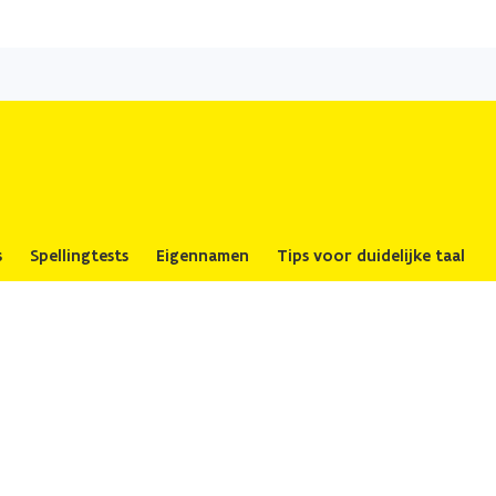
Overslaan
en
naar
de
inhoud
gaan
s
Spellingtests
Eigennamen
Tips voor duidelijke taal