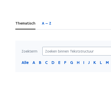
bevindt
zich
op:
Thematisch
A — Z
Tekststructuur
Zoekterm
Alle
A
B
C
D
E
F
G
H
I
J
K
L
M