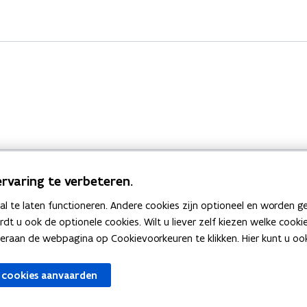
rvaring te verbeteren.
 te laten functioneren. Andere cookies zijn optioneel en worden g
Bekijk ook
ardt u ook de optionele cookies. Wilt u liever zelf kiezen welke cook
an de webpagina op Cookievoorkeuren te klikken. Hier kunt u ook 
zen
Spellingtests
 cookies aanvaarden
gels
Boek- en webwijzer