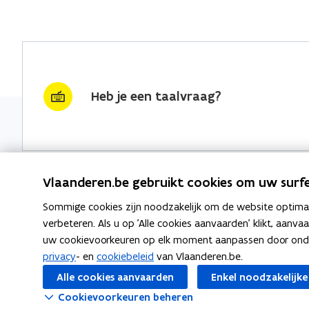
Heb je een taalvraag?
Vlaanderen.be gebruikt cookies om uw surfe
Sommige cookies zijn noodzakelijk om de website optimaal
Nieuwsbrief krijgen?
Thema's
verbeteren. Als u op 'Alle cookies aanvaarden' klikt, aanva
uw cookievoorkeuren op elk moment aanpassen door ondera
vraag & woord van de week
Taaladvie
privacy
- en
cookiebeleid
van Vlaanderen.be.
wekelijks in je mailbox
Alle cookies aanvaarden
Enkel noodzakelijke
Spellingre
Schrijf je in
Cookievoorkeuren beheren