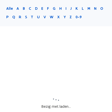
Alle
A
B
C
D
E
F
G
H
I
J
K
L
M
N
O
P
Q
R
S
T
U
V
W
X
Y
Z
0-9
Bezig met laden...