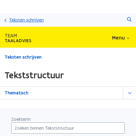
Overslaan
Zoeken
en
Teksten schrijven
naar
de
TEAM
Menu
inhoud
TAALADVIES
gaan
Gedaan
Teksten schrijven
met
laden.
Tekststructuur
U
bevindt
zich
Thematisch
op:
Tekststructuur
Zoekterm