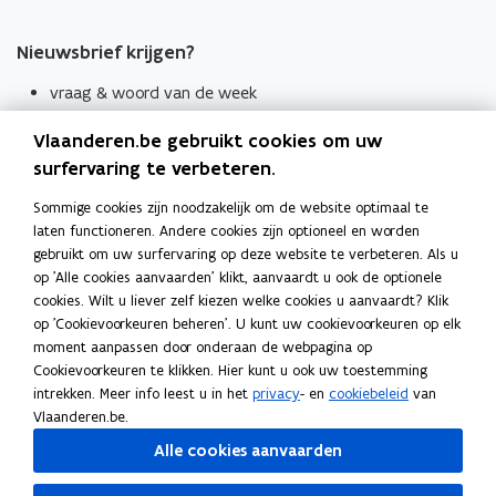
Nieuwsbrief krijgen?
vraag & woord van de week
wekelijks in je mailbox
Vlaanderen.be gebruikt cookies om uw
Schrijf je in
surfervaring te verbeteren.
Thema's
Sommige cookies zijn noodzakelijk om de website optimaal te
laten functioneren. Andere cookies zijn optioneel en worden
Taaladviezen
gebruikt om uw surfervaring op deze website te verbeteren. Als u
op 'Alle cookies aanvaarden' klikt, aanvaardt u ook de optionele
Spellingregels
cookies. Wilt u liever zelf kiezen welke cookies u aanvaardt? Klik
op 'Cookievoorkeuren beheren'. U kunt uw cookievoorkeuren op elk
Tips voor duidelijke taal
moment aanpassen door onderaan de webpagina op
Bekijk ook
Cookievoorkeuren te klikken. Hier kunt u ook uw toestemming
intrekken. Meer info leest u in het
privacy
- en
cookiebeleid
van
Spellingtests
Vlaanderen.be.
Alle cookies aanvaarden
Boek- en webwijzer