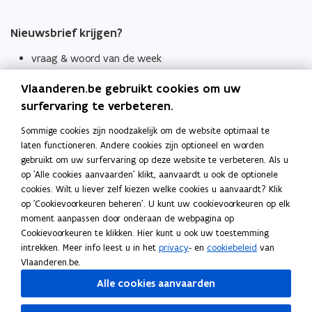
Nieuwsbrief krijgen?
vraag & woord van de week
wekelijks in je mailbox
Vlaanderen.be gebruikt cookies om uw
Schrijf je in
surfervaring te verbeteren.
Thema's
Sommige cookies zijn noodzakelijk om de website optimaal te
laten functioneren. Andere cookies zijn optioneel en worden
Taaladviezen
gebruikt om uw surfervaring op deze website te verbeteren. Als u
op 'Alle cookies aanvaarden' klikt, aanvaardt u ook de optionele
Spellingregels
cookies. Wilt u liever zelf kiezen welke cookies u aanvaardt? Klik
op 'Cookievoorkeuren beheren'. U kunt uw cookievoorkeuren op elk
Tips voor duidelijke taal
moment aanpassen door onderaan de webpagina op
Bekijk ook
Cookievoorkeuren te klikken. Hier kunt u ook uw toestemming
intrekken. Meer info leest u in het
privacy
- en
cookiebeleid
van
Spellingtests
Vlaanderen.be.
Alle cookies aanvaarden
Boek- en webwijzer