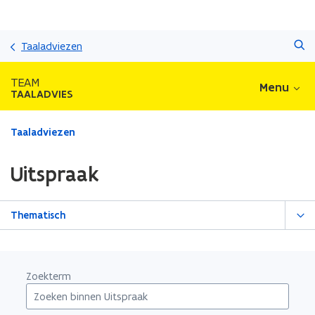
Overslaan
Zoeken
en
Taaladviezen
naar
de
TEAM
Menu
inhoud
TAALADVIES
gaan
Gedaan
Taaladviezen
met
laden.
Uitspraak
U
bevindt
zich
Thematisch
op:
Uitspraak
Zoekterm