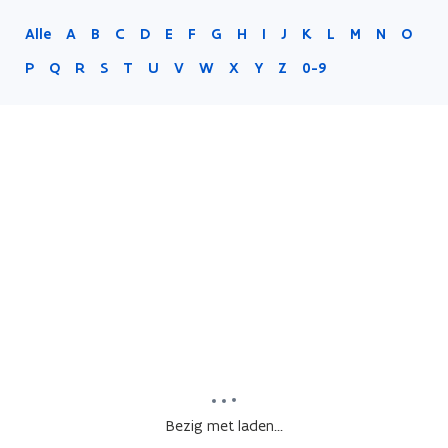
Alle
A
B
C
D
E
F
G
H
I
J
K
L
M
N
O
P
Q
R
S
T
U
V
W
X
Y
Z
0-9
Bezig met laden...