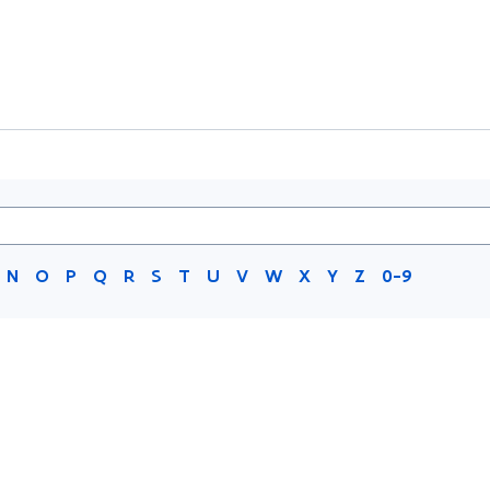
N
O
P
Q
R
S
T
U
V
W
X
Y
Z
0-9