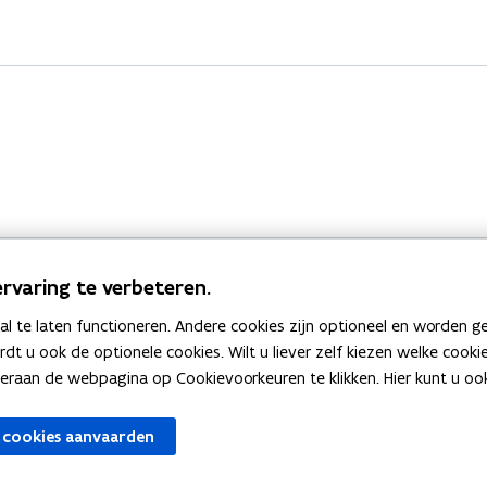
rvaring te verbeteren.
 te laten functioneren. Andere cookies zijn optioneel en worden g
Bekijk ook
ardt u ook de optionele cookies. Wilt u liever zelf kiezen welke cook
an de webpagina op Cookievoorkeuren te klikken. Hier kunt u ook 
zen
Spellingtests
 cookies aanvaarden
gels
Boek- en webwijzer