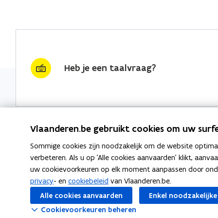
Heb je een taalvraag?
Vlaanderen.be gebruikt cookies om uw surfe
Sommige cookies zijn noodzakelijk om de website optimaal
Nieuwsbrief krijgen?
Thema's
verbeteren. Als u op 'Alle cookies aanvaarden' klikt, aanva
uw cookievoorkeuren op elk moment aanpassen door ondera
vraag & woord van de week
Taaladvie
privacy
- en
cookiebeleid
van Vlaanderen.be.
wekelijks in je mailbox
Alle cookies aanvaarden
Enkel noodzakelijke
Spellingre
Schrijf je in
Cookievoorkeuren beheren