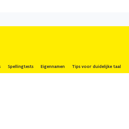
Overslaan
en
naar
de
inhoud
gaan
s
Spellingtests
Eigennamen
Tips voor duidelijke taal