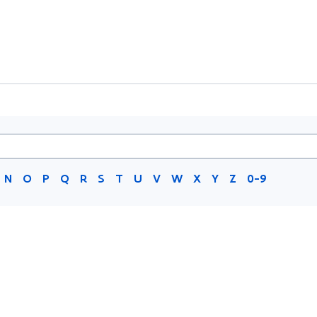
N
O
P
Q
R
S
T
U
V
W
X
Y
Z
0-9