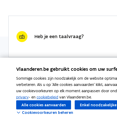
Heb je een taalvraag?
Vlaanderen.be gebruikt cookies om uw surfe
Sommige cookies zijn noodzakelijk om de website optimaal
Nieuwsbrief krijgen?
Thema's
verbeteren. Als u op 'Alle cookies aanvaarden' klikt, aanva
uw cookievoorkeuren op elk moment aanpassen door ondera
vraag & woord van de week
Taaladvie
privacy
- en
cookiebeleid
van Vlaanderen.be.
wekelijks in je mailbox
Alle cookies aanvaarden
Enkel noodzakelijke
Spellingre
Schrijf je in
Cookievoorkeuren beheren