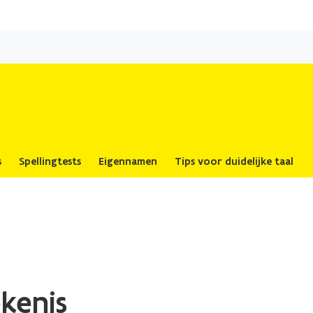
Overslaan
en
s
naar
de
inhoud
gaan
s
Spellingtests
Eigennamen
Tips voor duidelijke taal
kenis