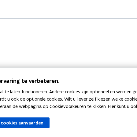
rvaring te verbeteren.
 te laten functioneren. Andere cookies zijn optioneel en worden g
Bekijk ook
ardt u ook de optionele cookies. Wilt u liever zelf kiezen welke cook
an de webpagina op Cookievoorkeuren te klikken. Hier kunt u ook 
zen
Spellingtests
 cookies aanvaarden
gels
Boek- en webwijzer