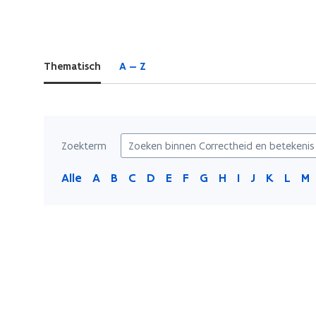
bevindt
zich
op:
Thematisch
A — Z
Correctheid
en
betekenis
Zoekterm
Alle
A
B
C
D
E
F
G
H
I
J
K
L
M