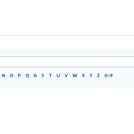
N
O
P
Q
R
S
T
U
V
W
X
Y
Z
0-9