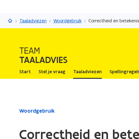
Taaladvies
Taaladviezen
Woordgebruik
Correctheid en betekeni
TEAM
TAALADVIES
Start
Stel je vraag
Taaladviezen
Spellingregel
Gedaan
Woordgebruik
met
laden.
Correctheid en bete
U