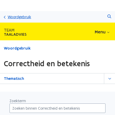
Overslaan
Zoeken
en
Woordgebruik
naar
de
TEAM
Menu
inhoud
TAALADVIES
gaan
Gedaan
Woordgebruik
met
laden.
Correctheid en betekenis
U
bevindt
zich
Thematisch
op:
Correctheid
en
betekenis
Zoekterm