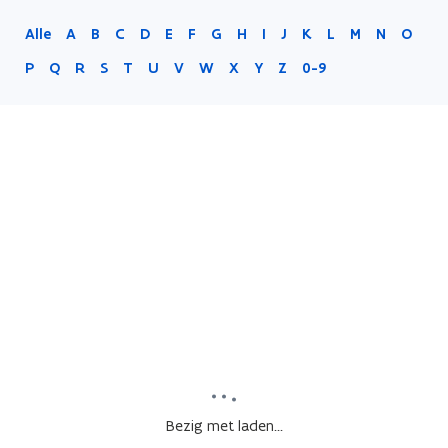
Alle
A
B
C
D
E
F
G
H
I
J
K
L
M
N
O
P
Q
R
S
T
U
V
W
X
Y
Z
0-9
Bezig met laden...