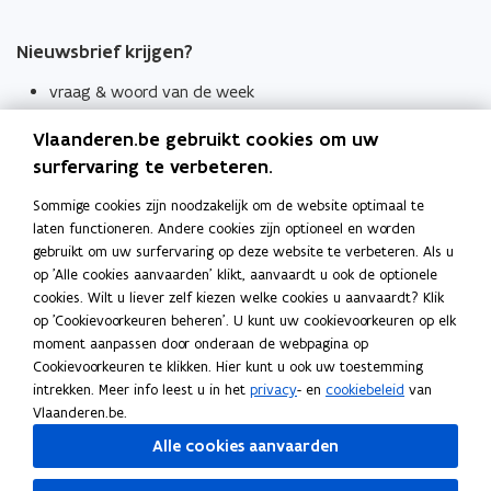
Nieuwsbrief krijgen?
vraag & woord van de week
wekelijks in je mailbox
Vlaanderen.be gebruikt cookies om uw
Schrijf je in
surfervaring te verbeteren.
Thema's
Sommige cookies zijn noodzakelijk om de website optimaal te
laten functioneren. Andere cookies zijn optioneel en worden
Taaladviezen
gebruikt om uw surfervaring op deze website te verbeteren. Als u
op 'Alle cookies aanvaarden' klikt, aanvaardt u ook de optionele
Spellingregels
cookies. Wilt u liever zelf kiezen welke cookies u aanvaardt? Klik
op 'Cookievoorkeuren beheren'. U kunt uw cookievoorkeuren op elk
Tips voor duidelijke taal
moment aanpassen door onderaan de webpagina op
Bekijk ook
Cookievoorkeuren te klikken. Hier kunt u ook uw toestemming
intrekken. Meer info leest u in het
privacy
- en
cookiebeleid
van
Spellingtests
Vlaanderen.be.
Alle cookies aanvaarden
Boek- en webwijzer