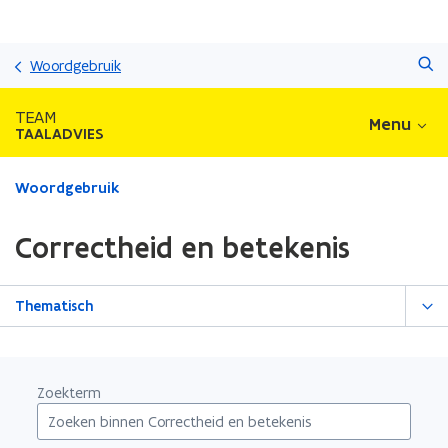
Overslaan
Zoeken
en
Woordgebruik
naar
de
TEAM
Menu
inhoud
TAALADVIES
gaan
Gedaan
Woordgebruik
met
laden.
Correctheid en betekenis
U
bevindt
zich
Thematisch
op:
Correctheid
en
betekenis
Zoekterm