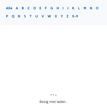
Alle
A
B
C
D
E
F
G
H
I
J
K
L
M
N
O
P
Q
R
S
T
U
V
W
X
Y
Z
0-9
Bezig met laden...