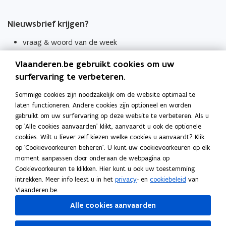
Nieuwsbrief krijgen?
vraag & woord van de week
wekelijks in je mailbox
Vlaanderen.be gebruikt cookies om uw
Schrijf je in
surfervaring te verbeteren.
Thema's
Sommige cookies zijn noodzakelijk om de website optimaal te
laten functioneren. Andere cookies zijn optioneel en worden
Taaladviezen
gebruikt om uw surfervaring op deze website te verbeteren. Als u
op 'Alle cookies aanvaarden' klikt, aanvaardt u ook de optionele
Spellingregels
cookies. Wilt u liever zelf kiezen welke cookies u aanvaardt? Klik
op 'Cookievoorkeuren beheren'. U kunt uw cookievoorkeuren op elk
Tips voor duidelijke taal
moment aanpassen door onderaan de webpagina op
Bekijk ook
Cookievoorkeuren te klikken. Hier kunt u ook uw toestemming
intrekken. Meer info leest u in het
privacy
- en
cookiebeleid
van
Spellingtests
Vlaanderen.be.
Alle cookies aanvaarden
Boek- en webwijzer