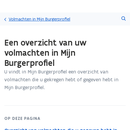
Overslaan
Zoeken
en
Volmachten in Mijn Burgerprofiel
naar
de
Gedaan
inhoud
Een overzicht van uw
met
gaan
laden.
volmachten in Mijn
U
bevindt
Burgerprofiel
zich
op:
U vindt in Mijn Burgerprofiel een overzicht van
Een
volmachten die u gekregen hebt of gegeven hebt in
overzicht
Mijn Burgerprofiel.
van
uw
volmachten
in
Mijn
OP DEZE PAGINA
Burgerprofiel