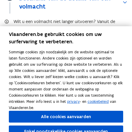
volmacht
Wilt u een volmacht niet langer uitvoeren? Vanuit de
detailpagina van een volmacht kunt u een volmacht
Vlaanderen.be gebruikt cookies om uw
stopzetten.
surfervaring te verbeteren.
Volmacht stopzetten of annuleren
Sommige cookies zijn noodzakelijk om de website optimaal te
laten functioneren. Andere cookies zijn optioneel en worden
gebruikt om uw surfervaring op deze website te verbeteren. Als u
Deel deze pagina
op 'Alle cookies aanvaarden' klikt, aanvaardt u ook de optionele
cookies. Wilt u liever zelf kiezen welke cookies u aanvaardt? Klik
F
L
K
op 'Cookievoorkeuren beheren'. U kunt uw cookievoorkeuren op elk
a
i
o
moment aanpassen door onderaan de webpagina op
c
n
p
Cookievoorkeuren te klikken. Hier kunt u ook uw toestemming
e
k
i
Ook interessant
intrekken. Meer info leest u in het
privacy
- en
cookiebeleid
van
b
e
e
Vlaanderen.be.
E
Een volmacht geven en aanvaarden in Mijn
E
o
d
e
Alle cookies aanvaarden
e
Burgerprofiel
e
o
i
r
n
V
Volmachten stopzetten of annuleren in Mijn
n
V
k
n
l
v
o
Burgerprofiel
v
o
Enkel noodzakelijke cookies aanvaarden