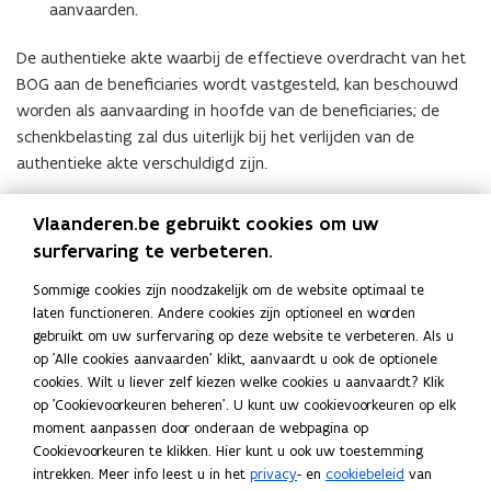
aanvaarden.
​​De authentieke akte waarbij de effectieve overdracht van het
BOG aan de beneficiaries wordt vastgesteld, kan beschouwd
worden als aanvaarding in hoofde van de beneficiaries; de
schenkbelasting zal dus uiterlijk bij het verlijden van de
authentieke akte verschuldigd zijn.
2. Verkooprecht?
Vlaanderen.be gebruikt cookies om uw
surfervaring te verbeteren.
In uitzonderlijke gevallen kan er in de verhouding tussen settlor
en beneficiary toch besloten worden tot de heffing van het
Sommige cookies zijn noodzakelijk om de website optimaal te
laten functioneren. Andere cookies zijn optioneel en worden
verkooprecht in plaats van schenkbelasting.
gebruikt om uw surfervaring op deze website te verbeteren. Als u
Historische versies
op 'Alle cookies aanvaarden' klikt, aanvaardt u ook de optionele
cookies. Wilt u liever zelf kiezen welke cookies u aanvaardt? Klik
Hieronder vindt u een overzicht van de historische versies van
op 'Cookievoorkeuren beheren'. U kunt uw cookievoorkeuren op elk
dit standpunt:
moment aanpassen door onderaan de webpagina op
Cookievoorkeuren te klikken. Hier kunt u ook uw toestemming
Inbreng van een in België gelegen onroerend
intrekken. Meer info leest u in het
privacy
- en
cookiebeleid
van