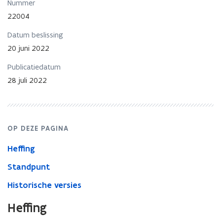
in
Nummer
België
22004
gelegen
onroerend
Datum beslissing
goed
20 juni 2022
door
een
Publicatiedatum
‘Angelsaksische’
28 juli 2022
settlor
in
een
buitenlandse
trust
OP DEZE PAGINA
Heffing
Standpunt
Historische versies
Heffing