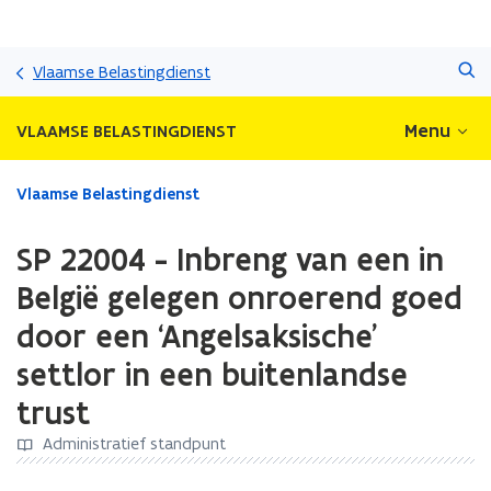
Overslaan
Zoeken
en
Vlaamse Belastingdienst
naar
de
Menu
VLAAMSE BELASTINGDIENST
inhoud
gaan
Gedaan
Vlaamse Belastingdienst
met
laden.
SP 22004 - Inbreng van een in
U
bevindt
België gelegen onroerend goed
zich
door een ‘Angelsaksische’
op:
SP
settlor in een buitenlandse
22004
-
trust
Inbreng
Administratief standpunt
van
een