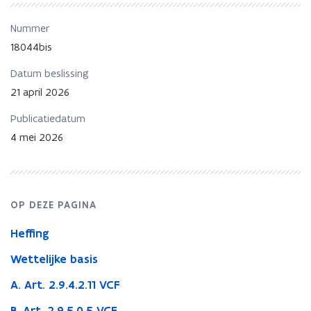
verkrijging
van
Nummer
de
verlaagde
18044bis
tarieven
Datum beslissing
voor
de
21 april 2026
eigen
woning
Publicatiedatum
voor
4 mei 2026
verkoopovereenkomsten
gesloten
vanaf
01/01/2026
OP DEZE PAGINA
Heffing
Wettelijke basis
A. Art. 2.9.4.2.11 VCF
B. Art. 2.9.5.0.5 VCF