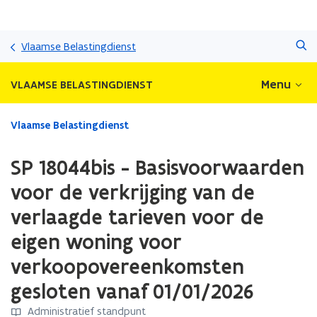
Overslaan
Zoeken
en
Vlaamse Belastingdienst
naar
de
Menu
VLAAMSE BELASTINGDIENST
inhoud
gaan
Gedaan
Vlaamse Belastingdienst
met
laden.
SP 18044bis - Basisvoorwaarden
U
bevindt
voor de verkrijging van de
zich
verlaagde tarieven voor de
op:
SP
eigen woning voor
18044bis
-
verkoopovereenkomsten
Basisvoorwaarden
gesloten vanaf 01/01/2026
voor
de
Administratief standpunt