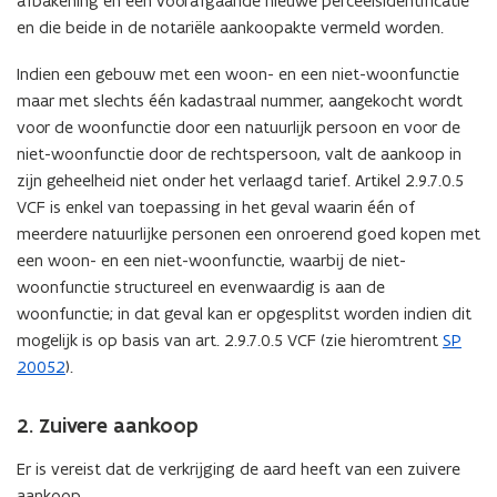
afbakening en een voorafgaande nieuwe perceelsidentificatie’
en die beide in de notariële aankoopakte vermeld worden.
Indien een gebouw met een woon- en een niet-woonfunctie
maar met slechts één kadastraal nummer, aangekocht wordt
voor de woonfunctie door een natuurlijk persoon en voor de
niet-woonfunctie door de rechtspersoon, valt de aankoop in
zijn geheelheid niet onder het verlaagd tarief. Artikel 2.9.7.0.5
VCF is enkel van toepassing in het geval waarin één of
meerdere natuurlijke personen een onroerend goed kopen met
een woon- en een niet-woonfunctie, waarbij de niet-
woonfunctie structureel en evenwaardig is aan de
woonfunctie; in dat geval kan er opgesplitst worden indien dit
mogelijk is op basis van art. 2.9.7.0.5 VCF (zie hieromtrent
SP
20052
).
2. Zuivere aankoop
Er is vereist dat de verkrijging de aard heeft van een zuivere
aankoop.