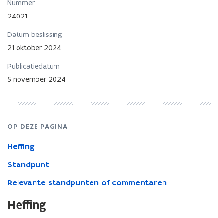
maken
Nummer
van
24021
gemeenschappelijke
delen
Datum beslissing
en
21 oktober 2024
toebedeling
van
Publicatiedatum
dit
5 november 2024
nieuwe
privatief
OP DEZE PAGINA
Heffing
Standpunt
Relevante standpunten of commentaren
Heffing