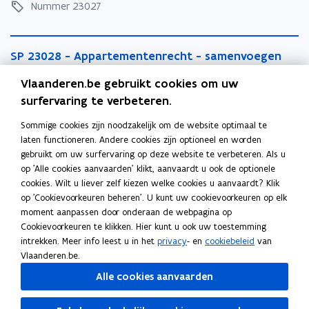
3
0
Nummer 23027
0
2
2
7
S
7
-
S
SP 23028 - Appartementenrecht - samenvoegen
P
-
O
P
privatieve kavels
2
O
v
Vlaanderen.be gebruikt cookies om uw
2
3
v
e
Nummer 23028
3
0
surfervaring te verbeteren.
e
r
0
2
r
g
S
Sommige cookies zijn noodzakelijk om de website optimaal te
2
8
g
a
S
SP 25002 - Appartementsrecht -
P
laten functioneren. Andere cookies zijn optioneel en worden
8
-
a
n
P
gemeenschappelijk maken van (onverkochte)
2
gebruikt om uw surfervaring op deze website te verbeteren. Als u
-
A
n
g
2
privatieve kavels
5
op 'Alle cookies aanvaarden' klikt, aanvaardt u ook de optionele
A
p
g
v
5
0
cookies. Wilt u liever zelf kiezen welke cookies u aanvaardt? Klik
p
p
Nummer 25002
v
a
0
0
op 'Cookievoorkeuren beheren'. U kunt uw cookievoorkeuren op elk
p
a
a
n
0
2
moment aanpassen door onderaan de webpagina op
a
r
n
v
S
2
-
Cookievoorkeuren te klikken. Hier kunt u ook uw toestemming
r
t
v
e
S
SP 25004 - Appartementsrecht - onttrekken van
P
-
A
intrekken. Meer info leest u in het
privacy
- en
cookiebeleid
van
t
e
e
r
P
een gemeenschappelijk deel aan de gedwongen
2
A
p
Vlaanderen.be.
e
m
r
e
2
mede-eigendom gevolgd door een externe
5
p
p
m
e
e
Alle cookies aanvaarden
e
5
overdracht
0
p
a
e
n
e
n
0
0
a
r
Nummer 25004
n
t
n
v
0