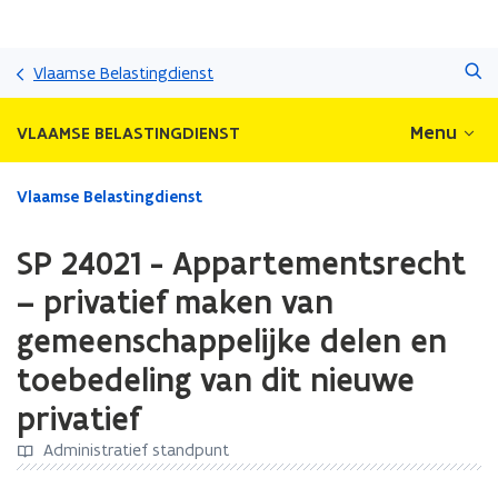
Overslaan
Zoeken
en
Vlaamse Belastingdienst
naar
de
Menu
VLAAMSE BELASTINGDIENST
inhoud
gaan
Gedaan
Vlaamse Belastingdienst
met
laden.
SP 24021 - Appartementsrecht
U
bevindt
– privatief maken van
zich
gemeenschappelijke delen en
op:
SP
toebedeling van dit nieuwe
24021
-
privatief
Appartementsrecht
Administratief standpunt
–
privatief