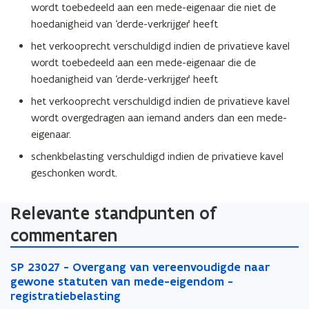
wordt toebedeeld aan een mede-eigenaar die niet de
hoedanigheid van ‘derde-verkrijger’ heeft
het verkooprecht verschuldigd indien de privatieve kavel
wordt toebedeeld aan een mede-eigenaar die de
hoedanigheid van ‘derde-verkrijger’ heeft
het verkooprecht verschuldigd indien de privatieve kavel
wordt overgedragen aan iemand anders dan een mede-
eigenaar.
schenkbelasting verschuldigd indien de privatieve kavel
geschonken wordt.
Relevante standpunten of
commentaren
S
S
SP 23027 - Overgang van vereenvoudigde naar
P
P
gewone statuten van mede-eigendom -
2
2
registratiebelasting
3