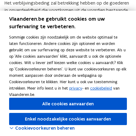
Het verblijvingsbeding zal betrekking hebben op de goederen
in onverdeeldheid die voortkomen uit de voordien bestaande
gemeenschap. Deze gemeenschap moet nog worden
Vlaanderen.be gebruikt cookies om uw
ontbonden, aangezien aanvrager het huwelijksstelsel nog zal
surfervaring te verbeteren.
wijzigen naar een stelsel van scheiding van goederen. Er wordt
Sommige cookies zijn noodzakelijk om de website optimaal te
niet meegedeeld welke de aard is van de goederen die thans
laten functioneren. Andere cookies zijn optioneel en worden
gemeenschappelijk zijn en na de wijziging van het
gebruikt om uw surfervaring op deze website te verbeteren. Als u
huwelijksstelsel in onverdeeldheid zullen behouden blijven.
op 'Alle cookies aanvaarden' klikt, aanvaardt u ook de optionele
cookies. Wilt u liever zelf kiezen welke cookies u aanvaardt? Klik
53.
Onderzoek fiscaal misbruik.
op 'Cookievoorkeuren beheren'. U kunt uw cookievoorkeuren op elk
moment aanpassen door onderaan de webpagina op
Elk contract dat is gesloten vanaf 1 juni 2012 kan afgetoetst
Cookievoorkeuren te klikken. Hier kunt u ook uw toestemming
worden aan de antimisbruikbepalingen. Het contract maakt
intrekken. Meer info leest u in het
privacy
- en
cookiebeleid
van
geen fiscaal misbruik uit indien er ook niet-fiscale motieven
Vlaanderen.be.
aan ten grondslag liggen. Herkwalificatie is mogelijk indien de
Alle cookies aanvaarden
belastingplichtige niet kan aantonen dat de geviseerde
verrichting(en) ook niet-fiscale doelstellingen hebben, en dat
Enkel noodzakelijke cookies aanvaarden
deze niet-fiscale doelstellingen voldoende opwegen tegen de
Cookievoorkeuren beheren
fiscale motieven.