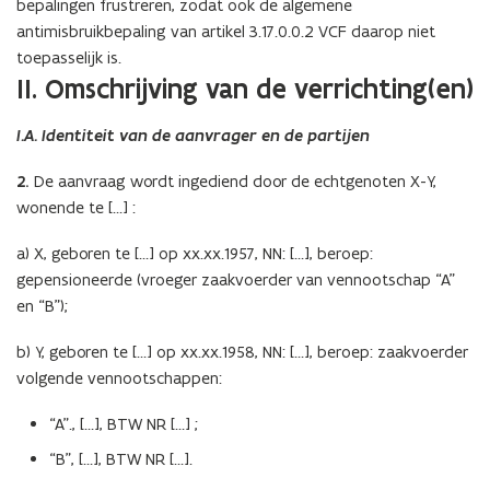
bepalingen frustreren, zodat ook de algemene
antimisbruikbepaling van artikel 3.17.0.0.2 VCF daarop niet
toepasselijk is.
II. Omschrijving van de verrichting(en)
I.A. Identiteit van de aanvrager en de partijen
2.
De aanvraag wordt ingediend door de echtgenoten X-Y,
wonende te […] :
a) X, geboren te […] op xx.xx.1957, NN: […], beroep:
gepensioneerde (vroeger zaakvoerder van vennootschap “A”
en “B”);
b) Y, geboren te […] op xx.xx.1958, NN: […], beroep: zaakvoerder
volgende vennootschappen:
“A”., […], BTW NR […] ;
“B”, […], BTW NR […].