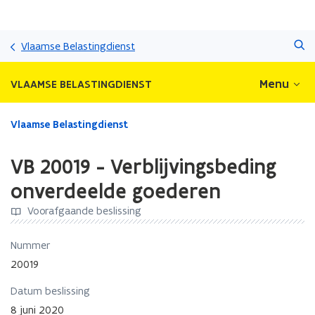
Overslaan
Zoeken
en
Vlaamse Belastingdienst
naar
de
Menu
VLAAMSE BELASTINGDIENST
inhoud
gaan
Gedaan
Vlaamse Belastingdienst
met
laden.
VB 20019 - Verblijvingsbeding
U
bevindt
onverdeelde goederen
zich
Voorafgaande beslissing
op:
VB
20019
Nummer
-
20019
Verblijvingsbeding
onverdeelde
Datum beslissing
goederen
8 juni 2020