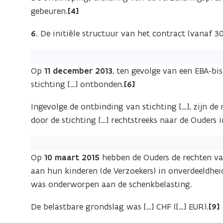
gebeuren.
[4]
6.
De initiële structuur van het contract (vanaf 3
Op
11 december 2013
, ten gevolge van een EBA-bis
stichting […] ontbonden.
[6]
Ingevolge de ontbinding van stichting […], zijn d
door de stichting […] rechtstreeks naar de Ouders
Op
10 maart 2015
hebben de Ouders de rechten va
aan hun kinderen (de Verzoekers) in onverdeeldheid
was onderworpen aan de schenkbelasting.
De belastbare grondslag was […] CHF ([…] EUR).
[9]