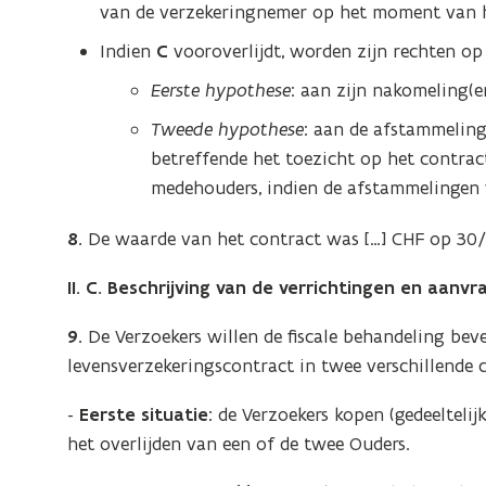
van de verzekeringnemer op het moment van h
Indien
C
vooroverlijdt, worden zijn rechten op
Eerste hypothese
: aan zijn nakomeling(e
Tweede hypothese
: aan de afstammeling
betreffende het toezicht op het contract
medehouders, indien de afstammelingen v
8.
De waarde van het contract was […] CHF op 30
II. C. Beschrijving van de verrichtingen en aanvr
9.
De Verzoekers willen de fiscale behandeling bev
levensverzekeringscontract in twee verschillende c
-
Eerste situatie:
de Verzoekers kopen (gedeeltelij
het overlijden van een of de twee Ouders.