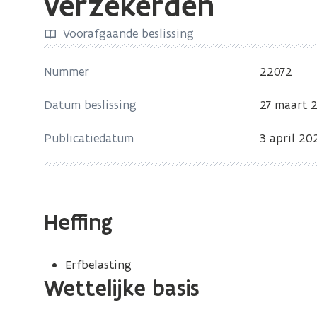
verzekerden
zich
op:
Voorafgaande beslissing
VB
22072
Nummer
22072
-
Datum beslissing
27 maart 
Levensverzekeringspolis
3
Publicatiedatum
3 april 20
verzekeringsnemers
en
7
verzekerden
Heffing
Erfbelasting
Wettelijke basis