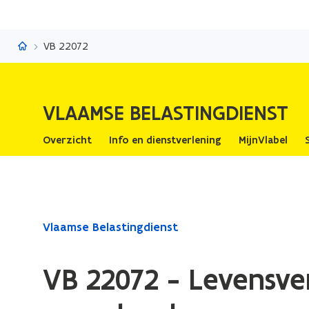
Vlaamse Belastingdienst
VB 22072
VLAAMSE BELASTINGDIENST
Overzicht
Info en dienstverlening
MijnVlabel
Gedaan
Vlaamse Belastingdienst
met
laden.
VB 22072 - Levensve
U
bevindt