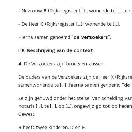
- Mevrouw
B
(Rijksregister […]), wonende te […], en
- De Heer
C
(Rijksregister […]) wonende te […].
Hierna samen genoemd “
de Verzoekers
”.
II.B. Beschrijving van de context
4.
De Verzoekers zijn broers en zussen.
De ouders van de Verzoekers zijn de Heer X (Rijksreg
samenwonende te […] (hierna samen genoemd “
de
Ze zijn gehuwd onder het stelsel van scheiding va
notaris […], te […], op […], ongewijzigd tot op hede
Gewest.
B heeft twee kinderen, D en E.