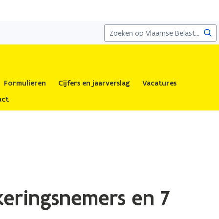
Zoe
Formulieren
Cijfers en jaarverslag
Vacatures
act
keringsnemers en 7