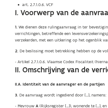
art. 2.7.1.0.6. VCF
I. Voorwerp van de aanvra
1.
We dienen deze rulingaanvraag in ter bevestigi
verrichtingen, betreffende een levensverzekerings
verzekerden, met een uitkering op het ogenblik van
2.
De beslissing moet betrekking hebben op de vol
- Artikel 2.7.1.0.6. Vlaamse Codex Fiscaliteit (hierna
II. Omschrijving van de verr
II.A. Identiteit van de aanvrager en de partijen
3.
De aanvraag wordt ingediend door […], namens:
- Mevrouw
A
(Rijksregister […]), wonende te […], en