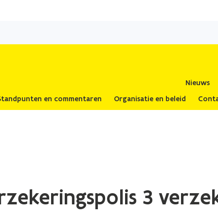
Overslaan
en
naar
de
inhoud
gaan
Nieuws
Standpunten en commentaren
Organisatie en beleid
Cont
rzekeringspolis 3 verze