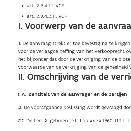
art. 2.9.4.1.1. VCF
art. 2.9.4.2.11. VCF
I. Voorwerp van de aanvra
1.
De aanvraag strekt er toe bevestiging te krij
voor de verlaagde heffing van het verkooprecht over
het bijzonder dat door de verkrijging van de blot
voorwaarde van de verkrijging van de geheelheid 
II. Omschrijving van de verr
II.A. Identiteit van de aanvrager en de partijen
2.
De voorafgaande beslissing wordt gevraagd doo
2.1.
De heer X, geboren te […] op xx.xx.1960, RR […] 