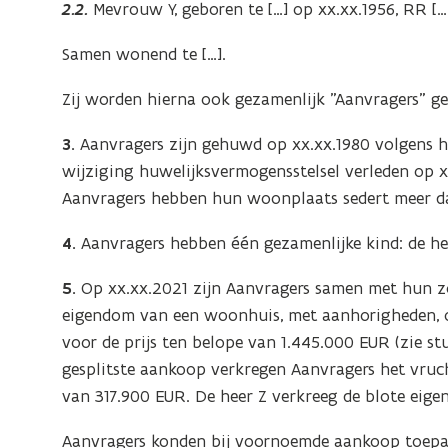
2.2.
Mevrouw Y, geboren te […] op xx.xx.1956, RR […]
Samen wonend te […].
Zij worden hierna ook gezamenlijk "Aanvragers" g
3.
Aanvragers zijn gehuwd op xx.xx.1980 volgens he
wijziging huwelijksvermogensstelsel verleden op x
Aanvragers hebben hun woonplaats sedert meer dan
4.
Aanvragers hebben één gezamenlijke kind: de heer
5.
Op xx.xx.2021 zijn Aanvragers samen met hun zo
eigendom van een woonhuis, met aanhorigheden, o
voor de prijs ten belope van 1.445.000 EUR (zie st
gesplitste aankoop verkregen Aanvragers het vru
van 317.900 EUR. De heer Z verkreeg de blote eig
Aanvragers konden bij voornoemde aankoop toepa