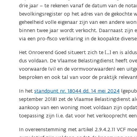
drie jaar – te rekenen vanaf de datum van de nota
bevolkingsregister op het adres van de gekochte w
geheelheid volle eigenaar zijn van een andere wo
binnen twee jaar wordt verkocht. Daarnaast zijn 
via een pro-fisco verklaring in de koopakte diverse
Het Onroerend Goed situeert zich te […] en is aldu
dus voldaan. De Vlaamse Belastingdienst heeft ov
voorwaarde (vi) en de vormvoorwaarden) een uit
besproken en ook tal van voor de praktijk relevan
In het
standpunt nr. 18044 dd. 14 mei 2024
(gepubl
september 2018) zet de Vlaamse Belastingdienst a
aankoop van een woning moet voldaan zijn opdat 
toepassing zijn (i.e. dat voor het verkooprecht een
In overeenstemming met artikel 2.9.4.2.11 VCF mo