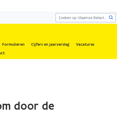
Zoe
Formulieren
Cijfers en jaarverslag
Vacatures
act
dom door de