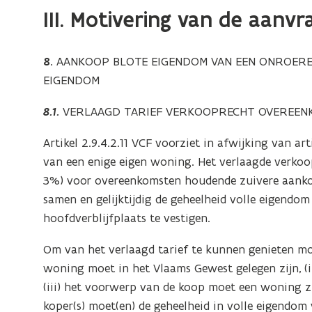
III. Motivering van de aanvr
8.
AANKOOP BLOTE EIGENDOM VAN EEN ONROERE
EIGENDOM
8.1.
VERLAAGD TARIEF VERKOOPRECHT OVEREENKOMST
Artikel 2.9.4.2.11 VCF voorziet in afwijking van art
van een enige eigen woning. Het verlaagde verko
3%) voor overeenkomsten houdende zuivere aankoo
samen en gelijktijdig de geheelheid volle eigend
hoofdverblijfplaats te vestigen.
Om van het verlaagd tarief te kunnen genieten moe
woning moet in het Vlaams Gewest gelegen zijn, (ii
(iii) het voorwerp van de koop moet een woning zij
koper(s) moet(en) de geheelheid in volle eigendom