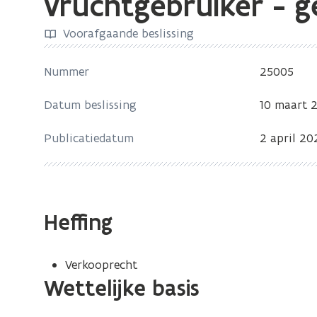
vruchtgebruiker - g
zich
op:
Voorafgaande beslissing
VB
25005
Nummer
25005
-
Datum beslissing
10 maart 
Verkrijging
van
Publicatiedatum
2 april 20
de
blote
eigendom
door
Heffing
de
vruchtgebruiker
-
Verkooprecht
geheelheid
Wettelijke basis
volle
eigendom