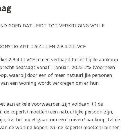
aag
ND GOED DAT LEIDT TOT VERKRIJGING VOLLE
IG ART. 2.9.4.1.1 EN 2.9.4.2.11 VCF
ikel 2.9.4.1.1 VCF in een verlaagd tarief bij de aankoop
oprecht bedraagt vanaf 1 januari 2025 2% (voorheen
p, waarbij door een of meer natuurlijke personen
om van een woning wordt verkregen om er hun
t aan enkele voorwaarden zijn voldaan: (i) de
) de koper(s) moet(en) een natuurlijke persoon zijn,
n, (iv) het moet gaan om een ‘zuivere’ aankoop, (v) de
 van de woning kopen, (vi) de koper(s) moet(en) binnen