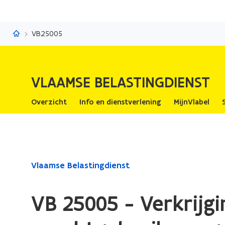
Vlaamse Belastingdienst
VB25005
VLAAMSE BELASTINGDIENST
Overzicht
Info en dienstverlening
MijnVlabel
Gedaan
Vlaamse Belastingdienst
met
laden.
VB 25005 - Verkrijg
U
bevindt