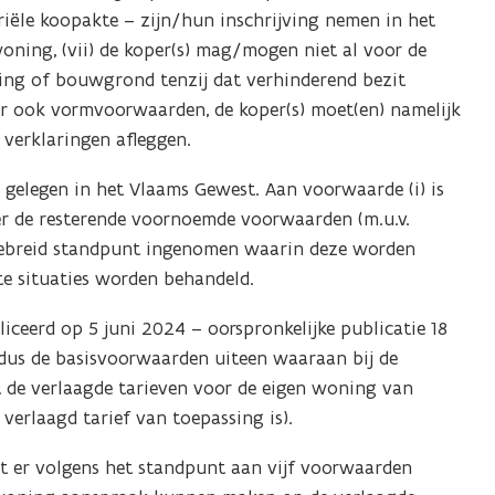
riële koopakte – zijn/hun inschrijving nemen in het
oning, (vii) de koper(s) mag/mogen niet al voor de
ning of bouwgrond tenzij dat verhinderend bezit
er ook vormvoorwaarden, de koper(s) moet(en) namelijk
 verklaringen afleggen.
s gelegen in het Vlaams Gewest. Aan voorwaarde (i) is
er de resterende voornoemde voorwaarden (m.u.v.
gebreid standpunt ingenomen waarin deze worden
te situaties worden behandeld.
iceerd op 5 juni 2024 – oorspronkelijke publicatie 18
ldus de basisvoorwaarden uiteen waaraan bij de
de verlaagde tarieven voor de eigen woning van
 verlaagd tarief van toepassing is).
et er volgens het standpunt aan vijf voorwaarden