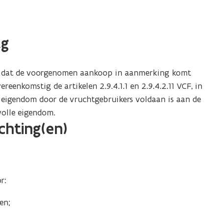
ag
gen dat de voorgenomen aankoop in aanmerking komt
eenkomstig de artikelen 2.9.4.1.1 en 2.9.4.2.11 VCF, in
e eigendom door de vruchtgebruikers voldaan is aan de
volle eigendom.
ichting(en)
r:
en;