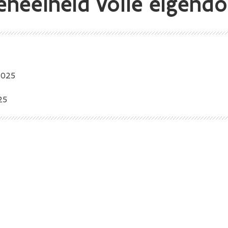
eheelheid volle eigend
2025
25