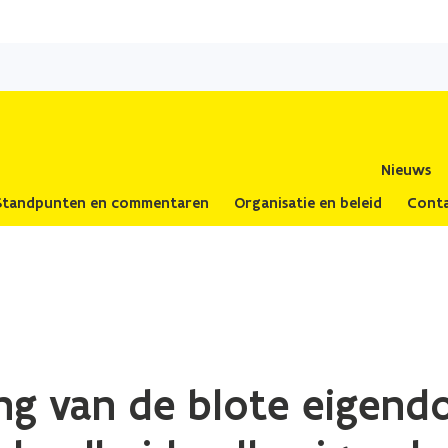
Overslaan
en
naar
de
inhoud
gaan
Nieuws
Standpunten en commentaren
Organisatie en beleid
Cont
ing van de blote eigen