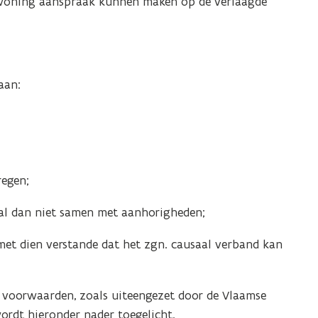
 woning aanspraak kunnen maken op de verlaagde
aan:
regen;
al dan niet samen met aanhorigheden;
met dien verstande dat het zgn. causaal verband kan
 voorwaarden, zoals uiteengezet door de Vlaamse
ordt hieronder nader toegelicht.