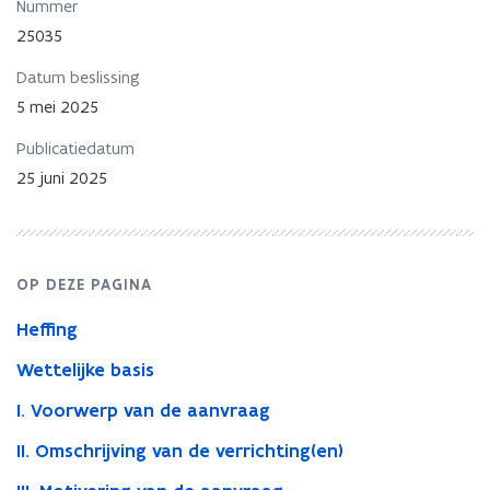
maatschap
Nummer
zonder
25035
uitgifte
aandelen
Datum beslissing
-
5 mei 2025
onrechtstreekse
schenking
Publicatiedatum
25 juni 2025
OP DEZE PAGINA
Heffing
Wettelijke basis
I. Voorwerp van de aanvraag
II. Omschrijving van de verrichting(en)