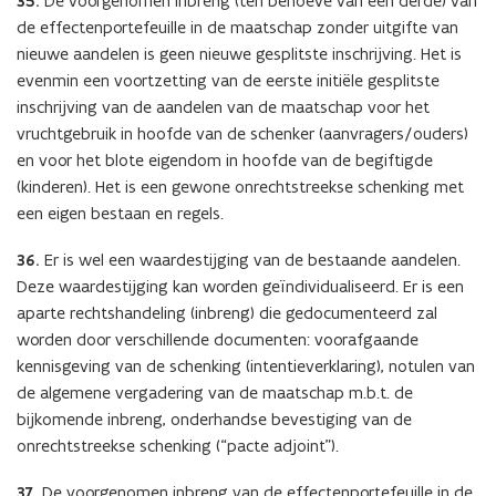
35.
De voorgenomen inbreng (ten behoeve van een derde) van
de effectenportefeuille in de maatschap zonder uitgifte van
nieuwe aandelen is geen nieuwe gesplitste inschrijving. Het is
evenmin een voortzetting van de eerste initiële gesplitste
inschrijving van de aandelen van de maatschap voor het
vruchtgebruik in hoofde van de schenker (aanvragers/ouders)
en voor het blote eigendom in hoofde van de begiftigde
(kinderen). Het is een gewone onrechtstreekse schenking met
een eigen bestaan en regels.
36.
Er is wel een waardestijging van de bestaande aandelen.
Deze waardestijging kan worden geïndividualiseerd. Er is een
aparte rechtshandeling (inbreng) die gedocumenteerd zal
worden door verschillende documenten: voorafgaande
kennisgeving van de schenking (intentieverklaring), notulen van
de algemene vergadering van de maatschap m.b.t. de
bijkomende inbreng, onderhandse bevestiging van de
onrechtstreekse schenking (“pacte adjoint”).
37.
De voorgenomen inbreng van de effectenportefeuille in de