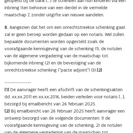
geopend bij de bank […] te schenken aan hun kinderen via een
inbreng (ten behoeve van een derde) in de vermelde
maatschap Z zonder uitgifte van nieuwe aandelen.
8.
Aangezien dat het om een onrechtstreekse schenking gaat
zal er geen beroep worden gedaan op een notaris. Wel zullen
bepaalde documenten worden opgesteld zoals de
voorafgaande kennisgeving van de schenking (1), de notulen
van de algemene vergadering van de maatschap tot
bijkomende inbreng (2) en de bevestiging van de
onrechtstreekse schenking (“pacte adjoint”) (3).
[2]
---------------
[1]
De aanvrager heeft een afschrift van de schenkingsakten
dd. xx.xx.2011 en xx.xx.2016, beiden verleden voor notaris […],
bezorgd bij emailbericht van 26 februari 2025.
[2]
Bij emailbericht van 26 februari 2025 heeft aanvrager een
ontwerp bezorgd van de volgende documenten: 1) de
voorafgaande kennisgeving van de schenking, 2) de notulen
van de algemene vergadering van de maatschap tot