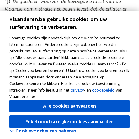
“§1. De goederen waarvan de bevoegde entiteit van de
Vlaamse administratie het bewijs levert dat de erflater er
kosteloos over beschikte gedurende de vijf jaar vóór zijn
Vlaanderen.be gebruikt cookies om uw
overlijden, worden geacht deel uit te maken van zijn
surfervaring te verbeteren.
nalatenschap, tenzij de bevoordeling onderworpen is aan de
Sommige cookies zijn noodzakelijk om de website optimaal te
schenkbelasting of het registratierecht op de schenkingen
laten functioneren. Andere cookies zijn optioneel en worden
onder de levenden. De erfgenamen of legatarissen hebben
gebruikt om uw surfervaring op deze website te verbeteren. Als u
een verhaalsrecht ten aanzien van de begiftigde voor de
op 'Alle cookies aanvaarden' klikt, aanvaardt u ook de optionele
successierechten die op die goederen voldaan zijn.
cookies. Wilt u liever zelf kiezen welke cookies u aanvaardt? Klik
op 'Cookievoorkeuren beheren'. U kunt uw cookievoorkeuren op elk
Als door de bevoegde entiteit van de Vlaamse administratie
moment aanpassen door onderaan de webpagina op
of door de erfgenamen en legatarissen bewezen wordt dat
Cookievoorkeuren te klikken. Hier kunt u ook uw toestemming
de bevoordeling toekwam aan een bepaalde persoon, wordt
intrekken. Meer info leest u in het
privacy
- en
cookiebeleid
van
die als legataris van de geschonken zaak beschouwd.
Vlaanderen.be.
Alle cookies aanvaarden
Voor de toepassing van deze paragraaf wordt een
bevoordeling waarvoor een vrijstelling van de
Enkel noodzakelijke cookies aanvaarden
schenkbelasting is toegepast, gelijkgesteld met een
Cookievoorkeuren beheren
bevoordeling die aan de schenkbelasting of aan het