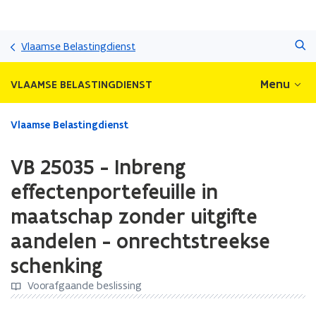
Overslaan
Zoeken
en
Vlaamse Belastingdienst
naar
de
Menu
VLAAMSE BELASTINGDIENST
inhoud
gaan
Gedaan
Vlaamse Belastingdienst
met
laden.
VB 25035 - Inbreng
U
bevindt
effectenportefeuille in
zich
maatschap zonder uitgifte
op:
VB
aandelen - onrechtstreekse
25035
-
schenking
Inbreng
Voorafgaande beslissing
effectenportefeuille
in