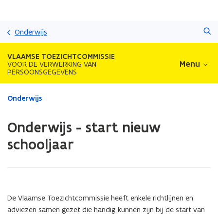
Overslaan
Zoeken
en
Onderwijs
naar
de
VLAAMSE TOEZICHTCOMMISSIE
inhoud
Menu
VOOR DE VERWERKING VAN
PERSOONSGEGEVENS
gaan
Gedaan
Onderwijs
met
laden.
Onderwijs - start nieuw
U
bevindt
schooljaar
zich
op:
Onderwijs
-
start
De Vlaamse Toezichtcommissie heeft enkele richtlijnen en
nieuw
adviezen samen gezet die handig kunnen zijn bij de start van
schooljaar