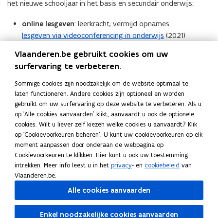
het nieuwe schooljaar in het basis en secundair onderwijs:
online lesgeven
: leerkracht, vermijd opnames
lesgeven via videoconferencing in onderwijs
(2021)
leerlingvolgsysteem
: directie, beperkt de informatie en
Vlaanderen.be gebruikt cookies om uw
het aantal personen dat toegang krijgt
surfervaring te verbeteren.
gebruik van digitale middelen in het onderwijs
Sommige cookies zijn noodzakelijk om de website optimaal te
educatief project:
leerkracht, doe dat zoveel mogelijk
laten functioneren. Andere cookies zijn optioneel en worden
anoniem
gebruikt om uw surfervaring op deze website te verbeteren. Als u
gebruik van digitale middelen in het onderwijs
op 'Alle cookies aanvaarden' klikt, aanvaardt u ook de optionele
cookies. Wilt u liever zelf kiezen welke cookies u aanvaardt? Klik
Google en vergelijkbare pakketten:
IT-
op 'Cookievoorkeuren beheren'. U kunt uw cookievoorkeuren op elk
verantwoorderlijke zet de privacyinstelling juist
moment aanpassen door onderaan de webpagina op
Google for education - update 2025
(
Cookievoorkeuren te klikken. Hier kunt u ook uw toestemming
P
intrekken. Meer info leest u in het
privacy
- en
cookiebeleid
van
foto’s
: leerkracht denk aan blurren
Vlaanderen.be.
D
foto’s in een schoolcontext
.
F
Alle cookies aanvaarden
b
Deel deze pagina
e
Enkel noodzakelijke cookies aanvaarden