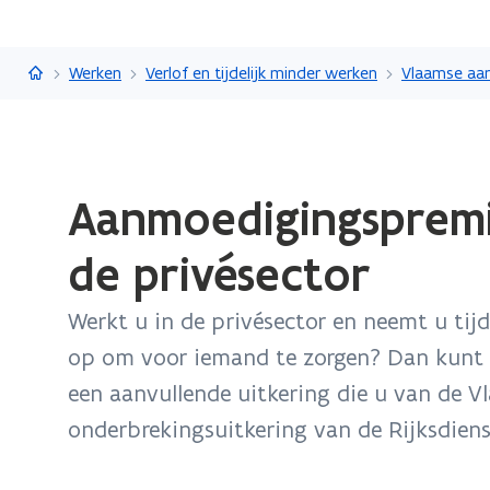
Vlaanderen.be
Werken
Verlof en tijdelijk minder werken
Vlaamse aa
Gedaan
Aanmoedigingspremi
met
laden.
de privésector
U
bevindt
Werkt u in de privésector en neemt u tij
zich
op:
op om voor iemand te zorgen? Dan kunt 
Aanmoedigingspremie
een aanvullende uitkering die u van de V
voor
onderbrekingsuitkering van de Rijksdiens
zorgkrediet
in