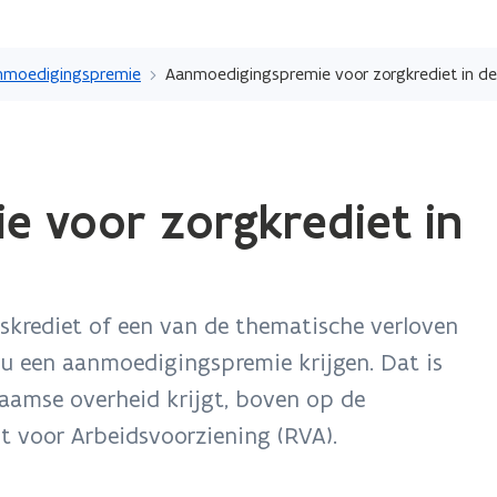
Overslaan
en
nmoedigingspremie
Aanmoedigingspremie voor zorgkrediet in de
naar
de
inhoud
ope
gaan
e voor zorgkrediet in
in
nie
ven
dskrediet of een van de thematische verloven
u een aanmoedigingspremie krijgen. Dat is
laamse overheid krijgt, boven op de
t voor Arbeidsvoorziening (RVA).