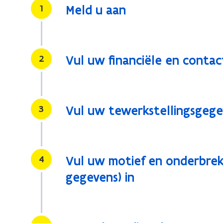
Stap
1
Meld u aan
Stap
2
Vul uw financiële en contac
Stap
3
Vul uw tewerkstellingsgege
Stap
4
Vul uw motief en onderbrek
gegevens) in