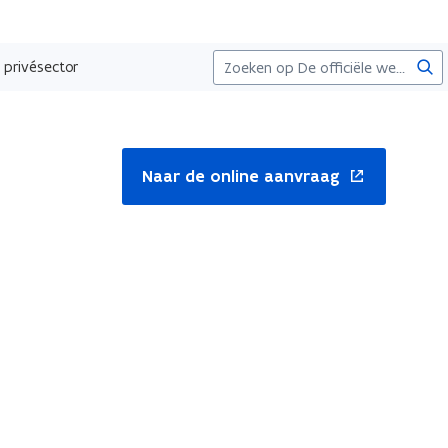
Zoe
 privésector
nt
Naar de online aanvraag
uw
ster