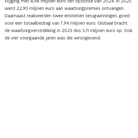
stijging met
8,98
miljoen euro ten opzichte van
2024
. In 2025
werd
22,90
miljoen euro aan waarborgpremies ontvangen.
Daarnaast realiseerden twee entiteiten terugwinningen, goed
voor een totaalbedrag van
7,94
miljoen euro. Globaal bracht
de waarborgverstrekking in
2025
dus
5,11
miljoen euro op. Ook
de
vier
voorgaande jaren was die winstgevend.