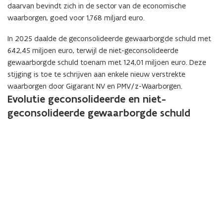
)
v
r
daarvan bevindt zich in de sector van de economische
e
u
e
s
e
)
waarborgen, goed voor 1,768 miljard euro.
r
w
u
t
n
)
v
w
e
s
In 2025 daalde de geconsolideerde gewaarborgde schuld met
e
v
r
t
642,45 miljoen euro, terwijl de niet-geconsolideerde
n
e
)
e
gewaarborgde schuld toenam met 124,01 miljoen euro. Deze
s
n
r
stijging is toe te schrijven aan enkele nieuw verstrekte
t
s
)
waarborgen door Gigarant NV en PMV/z-Waarborgen.
e
t
Evolutie geconsolideerde en niet-
r
e
geconsolideerde gewaarborgde schuld
)
r
)