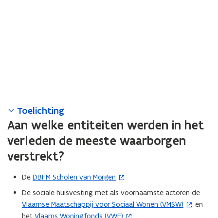
Toelichting
Aan welke entiteiten werden in het
verleden de meeste waarborgen
verstrekt?
De
DBFM Scholen van Morgen
(
o
De sociale huisvesting met als voornaamste actoren de
p
Vlaamse Maatschappij voor Sociaal Wonen (VMSW)
en
(
e
het
Vlaams Woningfonds (VWF)
o
(