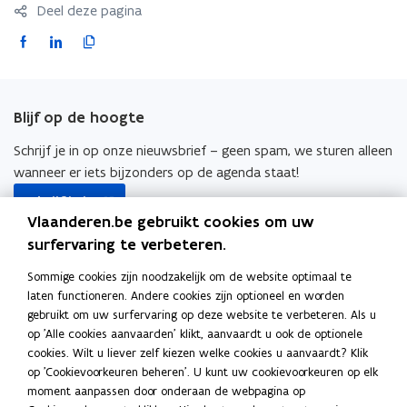
c
Deel deze pagina
h
h
u
F
L
K
u
l
a
i
o
l
d
c
n
p
d
-
-
e
k
i
e
Blijf op de hoogte
e
n
b
e
e
n
w
o
d
e
Schrijf je in op onze nieuwsbrief – geen spam, we sturen alleen
w
a
o
i
r
wanneer er iets bijzonders op de agenda staat!
a
a
opent
k
n
l
a
Schrijf je in
r
in
o
o
i
r
Vlaanderen.be gebruikt cookies om uw
b
nieuw
Ook interessant
p
p
n
b
o
surfervaring te verbeteren.
venster
o
e
e
k
r
o
Finance Flanders
r
Sommige cookies zijn noodzakelijk om de website optimaal te
g
n
n
n
p
g
laten functioneren. Andere cookies zijn optioneel en worden
r
t
t
a
o
Subsidieregister
e
r
gebruikt om uw surfervaring op deze website te verbeteren. Als u
a
i
i
a
p
n
a
op 'Alle cookies aanvaarden' klikt, aanvaardt u ook de optionele
p
o
Participatieregister
n
n
r
e
t
p
cookies. Wilt u liever zelf kiezen welke cookies u aanvaardt? Klik
p
p
n
n
k
n
p
op 'Cookievoorkeuren beheren'. U kunt uw cookievoorkeuren op elk
i
o
o
Repertorium Rechtspersonen
e
i
i
l
o
t
moment aanpassen door onderaan de webpagina op
r
n
p