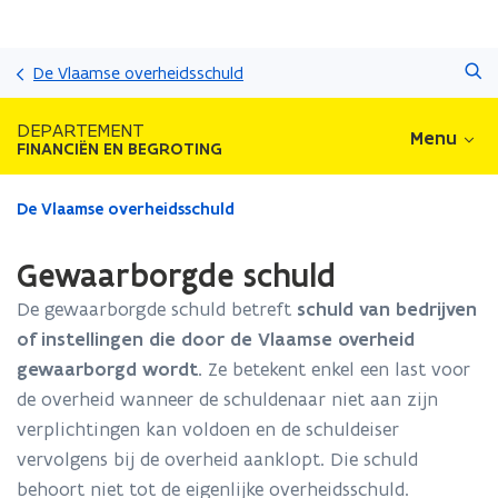
Overslaan
Zoeken
en
De Vlaamse overheidsschuld
naar
de
DEPARTEMENT
Menu
inhoud
FINANCIËN EN BEGROTING
gaan
Gedaan
De Vlaamse overheidsschuld
met
laden.
Gewaarborgde schuld
U
bevindt
De gewaarborgde schuld betreft
schuld van bedrijven
zich
of instellingen die door de Vlaamse overheid
op:
gewaarborgd wordt.
Ze betekent enkel een last voor
Gewaarborgde
schuld
de overheid wanneer de schuldenaar niet aan zijn
verplichtingen kan voldoen en de schuldeiser
vervolgens bij de overheid aanklopt. Die schuld
behoort niet tot de eigenlijke overheidsschuld.