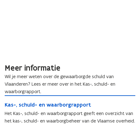
Meer informatie
Wil je meer weten over de gewaarborgde schuld van
Vlaanderen? Lees er meer over in het Kas-, schuld- en
waarborgrapport.
K
K
Kas-, schuld- en waarborgrapport
a
a
s
Het Kas-, schuld- en waarborgrapport geeft een overzicht van
s
-
het kas-, schuld- en waarborgbeheer van de Vlaamse overheid.
-
,
,
s
s
c