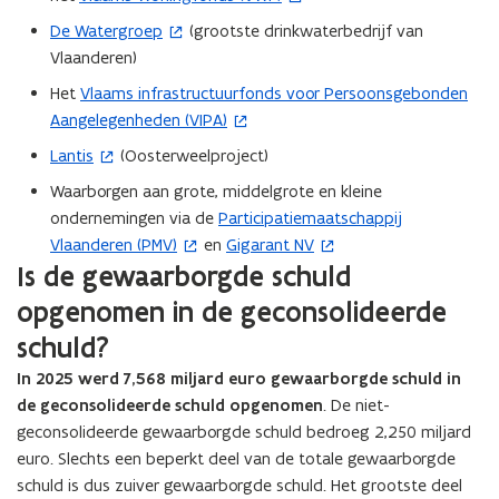
n
p
o
De Watergroep
(grootste drinkwaterbedrijf van
(
t
e
p
Vlaanderen)
o
i
n
e
p
Het
Vlaams infrastructuurfonds voor Persoonsgebonden
n
(
t
n
e
Aangelegenheden (VIPA)
n
o
i
t
n
i
p
Lantis
(Oosterweelproject)
n
(
i
t
e
e
n
o
n
Waarborgen aan grote, middelgrote en kleine
i
u
n
i
p
n
ondernemingen via de
Participatiemaatschappij
n
(
w
t
e
e
i
Vlaanderen (PMV)
en
Gigarant NV
n
o
(
v
i
u
n
e
Is de gewaarborgde schuld
i
p
o
e
n
w
t
u
e
e
p
opgenomen in de geconsolideerde
n
n
v
i
w
u
n
e
s
i
schuld?
e
n
v
w
t
n
t
e
n
n
e
In 2025 werd 7,568 miljard euro gewaarborgde schuld in
v
i
t
e
u
s
i
n
de geconsolideerde schuld opgenomen
. De niet-
e
n
i
r
w
t
e
s
geconsolideerde gewaarborgde schuld bedroeg 2,250 miljard
n
n
n
)
v
e
u
t
euro. Slechts een beperkt deel van de totale gewaarborgde
s
i
n
e
r
w
e
schuld is dus zuiver gewaarborgde schuld. Het grootste deel
t
e
i
n