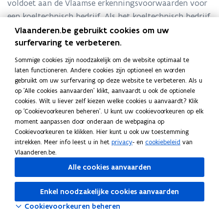
voldoet aan de Vlaamse erkenningsvoorwaarden voor
een koeltechnisch bedrijf. Als het koeltechnisch bedrijf
aan alle erkenningsvoorwaarden voldoet, reikt de
Vlaanderen.be gebruikt cookies om uw
keuringsinstelling aan het bedrijf een Europees
surfervaring te verbeteren.
certificaat en een Vlaams erkenningsbewijs uit.
Sommige cookies zijn noodzakelijk om de website optimaal te
laten functioneren. Andere cookies zijn optioneel en worden
Momenteel is er geen enkele actieve erkende
gebruikt om uw surfervaring op deze website te verbeteren. Als u
keuringsinstelling meer in het Vlaamse Gewest.
op 'Alle cookies aanvaarden' klikt, aanvaardt u ook de optionele
cookies. Wilt u liever zelf kiezen welke cookies u aanvaardt? Klik
op 'Cookievoorkeuren beheren'. U kunt uw cookievoorkeuren op elk
Lees deze pagina in:
English
moment aanpassen door onderaan de webpagina op
Deel deze pagina
Cookievoorkeuren te klikken. Hier kunt u ook uw toestemming
intrekken. Meer info leest u in het
privacy
- en
cookiebeleid
van
F
L
K
Vlaanderen.be.
a
i
o
Alle cookies aanvaarden
c
n
p
e
k
i
Enkel noodzakelijke cookies aanvaarden
b
e
e
o
d
e
Cookievoorkeuren beheren
o
i
r