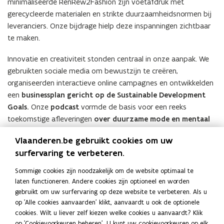
minimaliseerde RenRew2Fashion zijn voetafdruk met
gerecycleerde materialen en strikte duurzaamheidsnormen bij
leveranciers. Onze bijdrage hielp deze inspanningen zichtbaar
te maken.
Innovatie en creativiteit stonden centraal in onze aanpak. We
gebruikten sociale media om bewustzijn te creëren,
organiseerden interactieve online campagnes en ontwikkelden
een
businessplan gericht op de Sustainable Development
Goals.
Onze
podcast
vormde de basis voor een reeks
toekomstige afleveringen
over duurzame mode en mentaal
welzijn.
Vlaanderen.be gebruikt cookies om uw
Dankzij onze inzichten plant RenRew2Fashion nu
surfervaring te verbeteren.
samenwerkingen met andere organisaties en het publiceren
Sommige cookies zijn noodzakelijk om de website optimaal te
van een duurzaamheidsrapport. We hanteerden een
laten functioneren. Andere cookies zijn optioneel en worden
systeemvisie
, analyseerden duurzaamheid vanuit verschillende
gebruikt om uw surfervaring op deze website te verbeteren. Als u
perspectieven en reflecteerden kritisch op uitdagingen en
op 'Alle cookies aanvaarden' klikt, aanvaardt u ook de optionele
oplossingen. Ons werk voor RenRew2Fashion was niet alleen
cookies. Wilt u liever zelf kiezen welke cookies u aanvaardt? Klik
op 'Cookievoorkeuren beheren'. U kunt uw cookievoorkeuren op elk
gericht op het heden, maar ook op de toekomst. Met onze