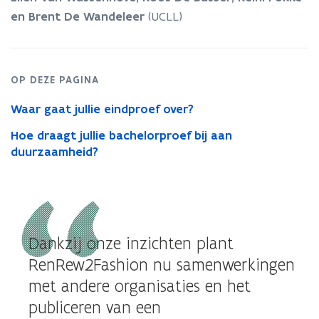
praktijk
-
en Brent De Wandeleer
(UCLL)
Business
Case
voor
RenRew2Fashion
OP DEZE PAGINA
Waar gaat jullie eindproef over?
Hoe draagt jullie bachelorproef bij aan
duurzaamheid?
Dankzij onze inzichten plant
RenRew2Fashion nu samenwerkingen
met andere organisaties en het
publiceren van een