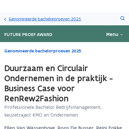
Overslaan
Zoeken
en
Genomineerde bachelorproeven 2025
naar
de
Menu
FUTURE PROEF AWARD
inhoud
gaan
Gedaan
Genomineerde bachelorproeven 2025
met
laden.
Duurzaam en Circulair
U
bevindt
Ondernemen in de praktijk -
zich
Business Case voor
op:
Duurzaam
RenRew2Fashion
en
Circulair
Professionele Bachelor Bedrijfsmanagement,
Ondernemen
keuzetraject KMO en Ondernemen
in
de
Ellen Van Wassenhove, Roos De Busser, Reini Fokke