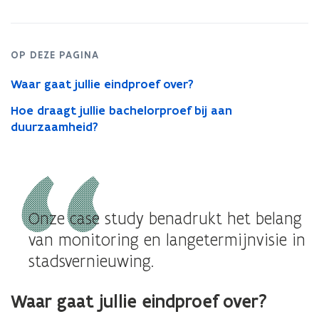
en
economische
eigenschappen
van
OP DEZE PAGINA
een
buurt?
Waar gaat jullie eindproef over?
Hoe draagt jullie bachelorproef bij aan
duurzaamheid?
Onze case study benadrukt het belang
van monitoring en langetermijnvisie in
stadsvernieuwing.
Waar gaat jullie eindproef over?