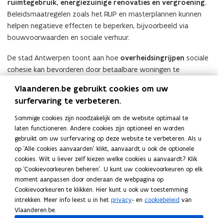
ruimtegebruik, energiezuinige renovaties en vergroening.
Beleidsmaatregelen zoals het RUP en masterplannen kunnen
helpen negatieve effecten te beperken, bijvoorbeeld via
bouwvoorwaarden en sociale verhuur.
De stad Antwerpen toont aan hoe
overheidsingrijpen
sociale
cohesie kan bevorderen door betaalbare woningen te
behouden en exclusieve commercialisering te beperken. Dit
Vlaanderen.be gebruikt cookies om uw
draagt bij aan SDG 1 (armoedebestrijding) en SDG 11 (duurzame
surfervaring te verbeteren.
steden en gemeenschappen).
Sommige cookies zijn noodzakelijk om de website optimaal te
Onze case study benadrukt het b
elang van monitoring en
laten functioneren. Andere cookies zijn optioneel en worden
langetermijnvisie in stadsvernieuwing.
Door ecologie, sociale
gebruikt om uw surfervaring op deze website te verbeteren. Als u
mix en betaalbaarheid te waarborgen, kunnen we
op 'Alle cookies aanvaarden' klikt, aanvaardt u ook de optionele
cookies. Wilt u liever zelf kiezen welke cookies u aanvaardt? Klik
gentrificatie sturen richting een inclusieve en duurzame
op 'Cookievoorkeuren beheren'. U kunt uw cookievoorkeuren op elk
stedelijke toekomst
. Kennisdeling blijft cruciaal om
moment aanpassen door onderaan de webpagina op
toekomstige projecten beter te onderbouwen.
Cookievoorkeuren te klikken. Hier kunt u ook uw toestemming
intrekken. Meer info leest u in het
privacy
- en
cookiebeleid
van
(Klik
Vlaanderen.be.