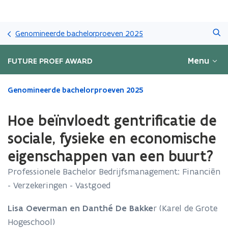
Overslaan
Zoeken
en
Genomineerde bachelorproeven 2025
naar
de
Menu
FUTURE PROEF AWARD
inhoud
gaan
Gedaan
Genomineerde bachelorproeven 2025
met
laden.
Hoe beïnvloedt gentrificatie de
U
bevindt
sociale, fysieke en economische
zich
eigenschappen van een buurt?
op:
Hoe
Professionele Bachelor Bedrijfsmanagement: Financiën
beïnvloedt
- Verzekeringen - Vastgoed
gentrificatie
de
sociale,
Lisa Oeverman
en Danthé De Bakke
r (Karel de Grote
fysieke
Hogeschool)