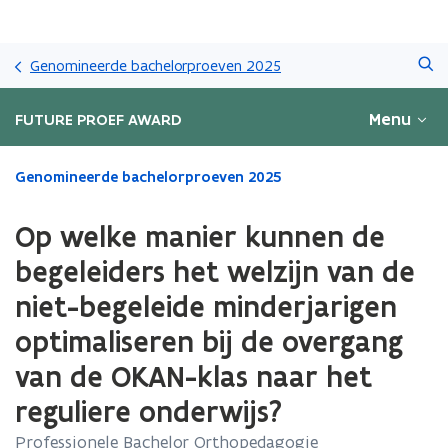
Overslaan
Zoeken
en
Genomineerde bachelorproeven 2025
naar
de
Menu
FUTURE PROEF AWARD
inhoud
gaan
Gedaan
Genomineerde bachelorproeven 2025
met
laden.
Op welke manier kunnen de
U
bevindt
begeleiders het welzijn van de
zich
niet-begeleide minderjarigen
op:
Op
optimaliseren bij de overgang
welke
manier
van de OKAN-klas naar het
kunnen
reguliere onderwijs?
de
begeleiders
Professionele Bachelor Orthopedagogie