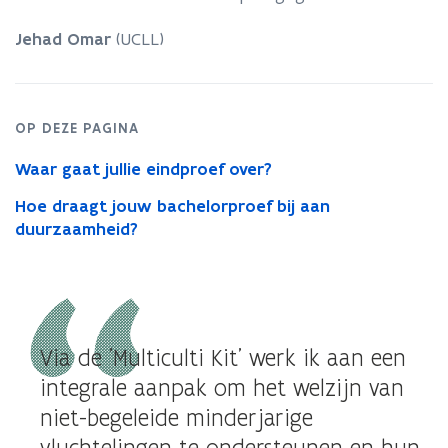
het
welzijn
Jehad Omar
(UCLL)
van
de
niet-
begeleide
minderjarigen
OP DEZE PAGINA
optimaliseren
Waar gaat jullie eindproef over?
bij
de
Hoe draagt jouw bachelorproef bij aan
overgang
duurzaamheid?
van
de
OKAN-
klas
naar
het
Via de 'Multiculti Kit' werk ik aan een
reguliere
onderwijs?
integrale aanpak om het welzijn van
niet-begeleide minderjarige