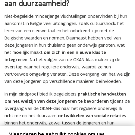
aan duurzaamheid?
Niet-begeleide minderjarige vluchtelingen ondervinden bij hun
aankomst in België veel uitdagingen, zoals cultuurshock, het
leren van een nieuwe taal en het onbekend zijn met de
Belgische waarden en normen. Daarnaast hebben veel van
deze jongeren in hun thuisland geen onderwijs genoten, wat
het
moeilijk
maakt
om zich in een nieuwe klas te
integreren.
Na het volgen van de OKAN-klas maken zij de
overstap naar het reguliere onderwijs, waarbij ze hun
vertrouwde omgeving verlaten. Deze overgang kan het welzijn
van deze jongeren op verschillende manieren beïnvloeden.
In mijn eindproef bied ik begeleiders
praktische handvatten
om het welzijn van deze jongeren te bevorderen
tijdens de
overgang van de OKAN-klas naar het reguliere onderwijs. Ik
richt me op het duurzaam
ontwikkelen van sociale relaties
binnen het onderwijs, zowel tussen de jongeren en hun
medeklasgenoten als tussen de jongeren en hun leerkrachten.
Vlaanderen.be gebruikt cookies om uw