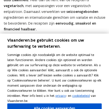
duurzaamheid.
vegetarisch
, met aanpassingen voor een veganistisch
eetpatroon. Daarnaast verwerkten we
seizoensgebonden
ingrediënten en internationale gerechten om variatie en inclusie
te bevorderen. De recepten zijn
eenvoudig, smaakvol en
financieel haalbaar.
Naast voedingsadvies willen we de therapietrouw verhogen en
Vlaanderen.be gebruikt cookies om uw
patiënten
inspireren
. Daarom besteedden we aandacht aan
surfervaring te verbeteren.
een
aantrekkelijke lay-out en professionele
Sommige cookies zijn noodzakelijk om de website optimaal te
foodfotografie.
Dit receptenboekje is een van de weinige die
laten functioneren. Andere cookies zijn optioneel en worden
niet alleen dieetbegeleiding biedt, maar ook
gezondheid en
gebruikt om uw surfervaring op deze website te verbeteren. Als u
duurzaamheid combineert.
We hopen hiermee een positieve
op 'Alle cookies aanvaarden' klikt, aanvaardt u ook de optionele
impact te hebben op het herstel en de levenskwaliteit van
cookies. Wilt u liever zelf kiezen welke cookies u aanvaardt? Klik
patiënten na een bariatrische ingreep.
op 'Cookievoorkeuren beheren'. U kunt uw cookievoorkeuren op elk
moment aanpassen door onderaan de webpagina op
Cookievoorkeuren te klikken. Hier kunt u ook uw toestemming
intrekken. Meer info leest u in het
privacy
- en
cookiebeleid
van
Vlaanderen.be.
Alle cookies aanvaarden