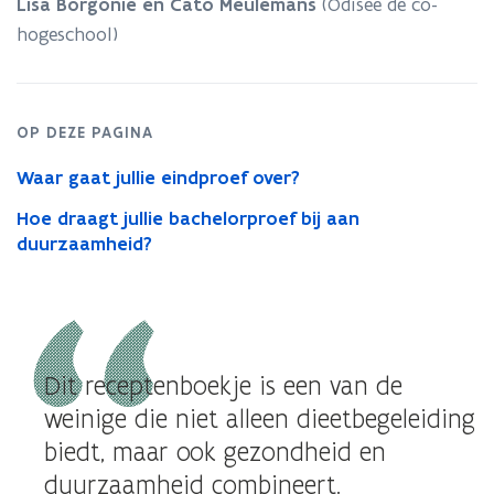
voor
Lisa Borgonie en Cato Meulemans
(Odisee de co-
fase
hogeschool)
1
en
2
in
OP DEZE PAGINA
samenwerking
met
Waar gaat jullie eindproef over?
AZ
Jan
Hoe draagt jullie bachelorproef bij aan
Palfijn
duurzaamheid?
Dit receptenboekje is een van de
weinige die niet alleen dieetbegeleiding
biedt, maar ook gezondheid en
duurzaamheid combineert.