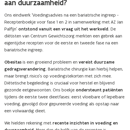
aan duurzaamheid?
Ons eindwerk ‘Voedingsadvies na een bariatrische ingreep -
Receptenboekje voor fase 1 en 2 in samenwerking met AZ Jan
Palfijn’
ontstond vanuit een vraag uit het werkveld.
De
diëtisten van Centrum Gewichtszorg merkten een gebrek aan
eigentijdse recepten voor de eerste en tweede fase na een
bariatrische ingreep.
Obesitas
is een groeiend probleem en
vereist duurzame
gedragsverandering.
Bariatrische chirurgie kan hierbij helpen,
maar brengt risico’s op voedingstekorten met zich mee.
Diëtetische begeleiding is cruciaal voor herstel en blijvend
gezonde eetgewoonten. Ons boekje
ondersteunt patiënten
tijdens de eerste twee dieetfases: eerst vloeibare of lepelbare
voeding, gevolgd door gepureerde voeding als opstap naar
een volwaardig dieet.
We hielden rekening met
recente inzichten in voeding en
Meer dan de helft van de recepten is