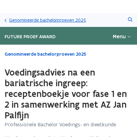
Overslaan
Zoeken
en
Genomineerde bachelorproeven 2025
naar
de
Menu
FUTURE PROEF AWARD
inhoud
gaan
Gedaan
Genomineerde bachelorproeven 2025
met
laden.
Voedingsadvies na een
U
bevindt
bariatrische ingreep:
zich
receptenboekje voor fase 1 en
op:
Voedingsadvies
2 in samenwerking met AZ Jan
na
een
Palfijn
bariatrische
Professionele Bachelor Voedings- en dieetkunde
ingreep:
receptenboekje