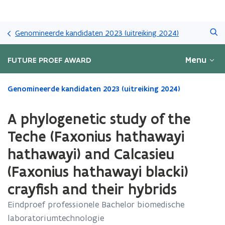
Overslaan
Zoeken
en
Genomineerde kandidaten 2023 (uitreiking 2024)
naar
de
Menu
FUTURE PROEF AWARD
inhoud
gaan
Gedaan
Genomineerde kandidaten 2023 (uitreiking 2024)
met
laden.
A phylogenetic study of the
U
bevindt
Teche (Faxonius hathawayi
zich
hathawayi) and Calcasieu
op:
A
(Faxonius hathawayi blacki)
phylogenetic
study
crayfish and their hybrids
of
Eindproef professionele Bachelor biomedische
the
Teche
laboratoriumtechnologie