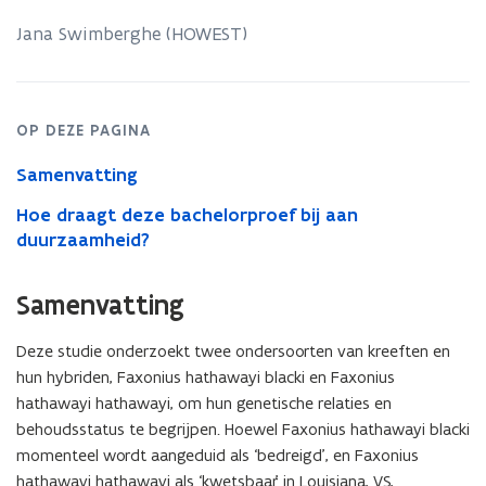
(Faxonius
hathawayi
Jana Swimberghe (HOWEST)
hathawayi)
and
Calcasieu
(Faxonius
OP DEZE PAGINA
hathawayi
blacki)
Samenvatting
crayfish
and
Hoe draagt deze bachelorproef bij aan
their
duurzaamheid?
hybrids
Samenvatting
Deze studie onderzoekt twee ondersoorten van kreeften en
hun hybriden, Faxonius hathawayi blacki en Faxonius
hathawayi hathawayi, om hun genetische relaties en
behoudsstatus te begrijpen. Hoewel Faxonius hathawayi blacki
momenteel wordt aangeduid als ‘bedreigd’, en Faxonius
hathawayi hathawayi als ‘kwetsbaar’ in Louisiana, VS,