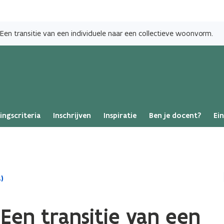
Overslaan
en
Een transitie van een individuele naar een collectieve woonvorm.
naar
de
inhoud
gaan
ingscriteria
Inschrijven
Inspiratie
Ben je docent?
Ei
)
Een transitie van een