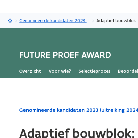
FUTURE PROEF AWARD
Genomineerde kandidaten 2023 (uitreiking 2024)
Adaptief bouwblok: 
FUTURE PROEF AWARD
Overzicht
Voor wie?
Selectieproces
Beoordel
Gedaan
Genomineerde kandidaten 2023 (uitreiking 2024
met
laden.
Adaptief bouwblok: 
U