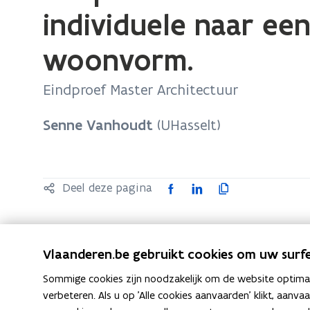
bevindt
individuele naar een
zich
op:
woonvorm.
Adaptief
bouwblok:
Eindproef Master Architectuur
Een
transitie
Senne Vanhoudt
(UHasselt)
van
een
individuele
F
L
K
Deel deze pagina
naar
a
i
o
een
c
n
p
collectieve
e
k
i
Vlaanderen.be gebruikt cookies om uw surfe
woonvorm.
b
e
e
Sommige cookies zijn noodzakelijk om de website optimaal
o
d
e
verbeteren. Als u op 'Alle cookies aanvaarden' klikt, aanva
o
i
r