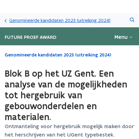
Overslaan
Zoeken
en
Genomineerde kandidaten 2023 (uitreiking 2024)
naar
de
Menu
FUTURE PROEF AWARD
inhoud
gaan
Gedaan
Genomineerde kandidaten 2023 (uitreiking 2024)
met
laden.
Blok B op het UZ Gent. Een
U
bevindt
analyse van de mogelijkheden
zich
tot hergebruik van
op:
Blok
gebouwonderdelen en
B
op
materialen.
het
Ontmanteling voor hergebruik mogelijk maken door
UZ
Gent.
het herschrijven van het UGent typebestek.