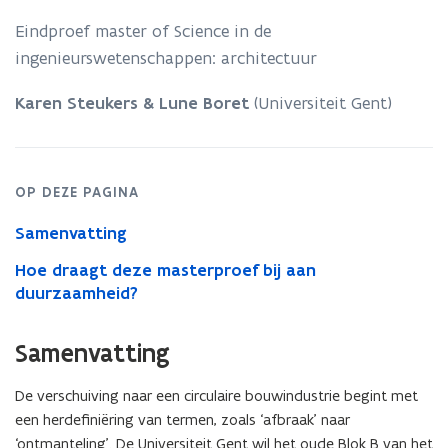
Een
analyse
Eindproef master of Science in de
van
ingenieurswetenschappen: architectuur
de
mogelijkheden
Karen Steukers & Lune Boret
(Universiteit Gent)
tot
hergebruik
van
gebouwonderdelen
en
OP DEZE PAGINA
materialen.
Samenvatting
Hoe draagt deze masterproef bij aan
duurzaamheid?
Samenvatting
De verschuiving naar een circulaire bouwindustrie begint met
een herdefiniëring van termen, zoals ‘afbraak’ naar
‘ontmanteling’. De Universiteit Gent wil het oude Blok B van het