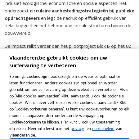
inclusief ecologische, economische en sociale aspecten. Het
onderzoekt
circulaire aanbestedingsstrategieën bij publieke
opdrachtgevers
en legt de nadruk op efficiënt gebruik van
belastinggeld en het behoud van sociale structuren binnen de
bouwwereld.
De impact reikt verder dan het pilootproject Blok B op het UZ
Gent en wijst op de
rol van publieke opdrachtgevers als
Vlaanderen.be gebruikt cookies om uw
versnellers van de circulaire economie.
De eindproef
surfervaring te verbeteren.
stimuleert innovatie, efficiënt projectmanagement en
bewustwording op maatschappelijk niveau.
Het biedt
Sommige cookies zijn noodzakelijk om de website optimaal te
laten functioneren. Andere cookies zijn optioneel en worden
praktische inzichten in circulaire aanbestedingen, waarbij de
gebruikt om uw surfervaring op deze website te verbeteren. Als u
voorbereidingsfase centraal staat, en presenteert een leidraad
op 'Alle cookies aanvaarden' klikt, aanvaardt u ook de optionele
voor het stellen van hergebruikvragen op het juiste moment.
cookies. Wilt u liever zelf kiezen welke cookies u aanvaardt? Klik
Dit onderzoek draagt bij aan het universitaire transitieplan
op 'Cookievoorkeuren beheren'. U kunt uw cookievoorkeuren op elk
voor circulair bouwen en moedigt beleidsmakers en
moment aanpassen door onderaan de webpagina op
onderzoekers aan om samen te
streven naar een circulaire
Cookievoorkeuren te klikken. Hier kunt u ook uw toestemming
samenleving.
intrekken. Meer info leest u in het
privacy
- en
cookiebeleid
van
Vlaanderen.be.