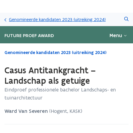
Overslaan
Zoeken
en
Genomineerde kandidaten 2023 (uitreiking 2024)
naar
de
Menu
FUTURE PROEF AWARD
inhoud
gaan
Gedaan
Genomineerde kandidaten 2023 (uitreiking 2024)
met
laden.
Casus Antitankgracht –
U
bevindt
Landschap als getuige
zich
Eindproef professionele bachelor Landschaps- en
op:
Casus
tuinarchitectuur
Antitankgracht
–
Ward Van Severen
(Hogent, KASK)
Landschap
als
getuige