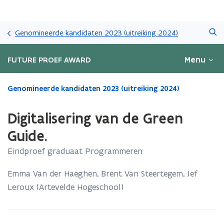
Overslaan
Zoeken
en
Genomineerde kandidaten 2023 (uitreiking 2024)
naar
de
Menu
FUTURE PROEF AWARD
inhoud
gaan
Gedaan
Genomineerde kandidaten 2023 (uitreiking 2024)
met
laden.
Digitalisering van de Green
U
bevindt
Guide.
zich
Eindproef graduaat Programmeren
op:
Digitalisering
van
Emma Van der Haeghen, Brent Van Steertegem, Jef
de
Leroux (Artevelde Hogeschool)
Green
Guide.