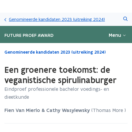
Overslaan
Zoeken
en
Genomineerde kandidaten 2023 (uitreiking 2024)
naar
de
Menu
FUTURE PROEF AWARD
inhoud
gaan
Gedaan
Genomineerde kandidaten 2023 (uitreiking 2024)
met
laden.
Een groenere toekomst: de
U
bevindt
veganistische spirulinaburger
zich
Eindproef professionele bachelor voedings- en
op:
Een
dieetkunde
groenere
toekomst:
Fien Van Mierlo & Cathy Wasylewsky
(Thomas More )
de
veganistische
spirulinaburger