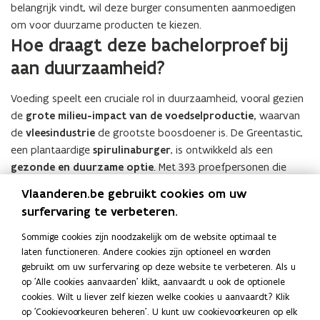
belangrijk vindt, wil deze burger consumenten aanmoedigen
om voor duurzame producten te kiezen.
Hoe draagt deze bachelorproef bij
aan duurzaamheid?
Voeding speelt een cruciale rol in duurzaamheid, vooral gezien
de
grote milieu-impact van de voedselproductie,
waarvan
de
vleesindustrie
de grootste boosdoener is. De Greentastic,
een plantaardige
spirulinaburger
, is ontwikkeld als een
gezonde en duurzame optie
. Met 393 proefpersonen die
enthousiast waren over de smaak, biedt het een volwaardige
Vlaanderen.be gebruikt cookies om uw
maaltijd met een A-nutri-score. De burger
promoot de
surfervaring te verbeteren.
eiwitshift
naar plantaardig voedsel en
draagt bij aan een
gezonde levensstijl
door het gebruik van lokale en
Sommige cookies zijn noodzakelijk om de website optimaal te
laten functioneren. Andere cookies zijn optioneel en worden
onbewerkte ingrediënten. Bovendien bevatten de
gebruikt om uw surfervaring op deze website te verbeteren. Als u
ingrediënten, zoals spirulina en gele spliterwten, diverse
op 'Alle cookies aanvaarden' klikt, aanvaardt u ook de optionele
gezondheidsvoordelen, terwijl ze een
lagere milieu-impact
cookies. Wilt u liever zelf kiezen welke cookies u aanvaardt? Klik
hebben dan vlees. Met diëtisten als belangrijke schakel in het
op 'Cookievoorkeuren beheren'. U kunt uw cookievoorkeuren op elk