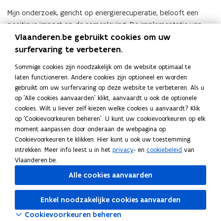
Mijn onderzoek, gericht op energierecuperatie, belooft een
positieve impact op de samenleving. De implementatie van
Vlaanderen.be gebruikt cookies om uw
een warmtepomp resulteerde in
80% energiebesparing en
verminderde CO2-uitstoot.
Betrokkenheid bij
surfervaring te verbeteren.
belanghebbenden en praktische implementaties dragen bij aan
Sommige cookies zijn noodzakelijk om de website optimaal te
duurzame ontwikkeling.
laten functioneren. Andere cookies zijn optioneel en worden
gebruikt om uw surfervaring op deze website te verbeteren. Als u
Creatieve innovatie blijkt uit het gebruik van
technologieën
op 'Alle cookies aanvaarden' klikt, aanvaardt u ook de optionele
zoals Python en Power BI.
De warmtepompoplossing
cookies. Wilt u liever zelf kiezen welke cookies u aanvaardt? Klik
illustreert toekomstgerichte innovatie en een duurzamere
op 'Cookievoorkeuren beheren'. U kunt uw cookievoorkeuren op elk
energiebenadering. Mijn eindwerk reflecteert ook mijn
moment aanpassen door onderaan de webpagina op
Cookievoorkeuren te klikken. Hier kunt u ook uw toestemming
persoonlijke betrokkenheid. .
intrekken. Meer info leest u in het
privacy
- en
cookiebeleid
van
Vlaanderen.be.
Alle cookies aanvaarden
Deel deze pagina
Enkel noodzakelijke cookies aanvaarden
F
L
K
Cookievoorkeuren beheren
a
i
o