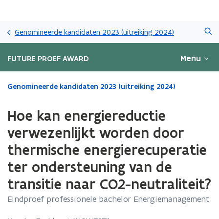
Overslaan
Zoeken
en
Genomineerde kandidaten 2023 (uitreiking 2024)
naar
de
Menu
FUTURE PROEF AWARD
inhoud
gaan
Gedaan
Genomineerde kandidaten 2023 (uitreiking 2024)
met
laden.
Hoe kan energiereductie
U
bevindt
verwezenlijkt worden door
zich
thermische energierecuperatie
op:
Hoe
ter ondersteuning van de
kan
energiereductie
transitie naar CO2-neutraliteit?
verwezenlijkt
Eindproef professionele bachelor Energiemanagement
worden
door