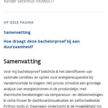
thermische
Xander Eeckhout
(HOWEST)
energierecuperatie
ter
ondersteuning
van
OP DEZE PAGINA
de
transitie
Samenvatting
naar
CO2-
Hoe draagt deze bachelorproef bij aan
neutraliteit?
duurzaamheid?
Samenvatting
Voor mij bachelorproef belichtte ik het identificeren van
optimale condities en opties voor energierecuperatie bij
Vandemoortele te Izegem. Het proces omvatte een grondige
analyse van energiestromen in de productielijn, met
thermische berekeningen via temperatuur- en debietmetingen.
Ik zette Power BI-dashboardvisualisaties en zelfontwikkelde
Python-tools in. Daarnaast onderzocht ik de mogelijkheid tot