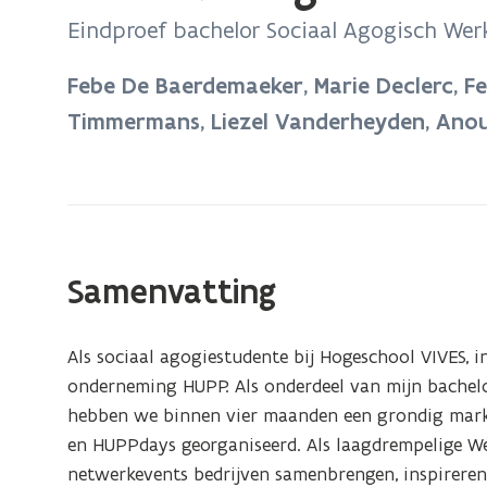
bevindt
Eindproef bachelor Sociaal Agogisch Wer
zich
op:
Febe De Baerdemaeker, Marie Declerc, 
HUPP.
Timmermans, Liezel Vanderheyden, Ano
(Design
Thinking
Model)
Samenvatting
Als sociaal agogiestudente bij Hogeschool VIVES, i
onderneming HUPP. Als onderdeel van mijn bachelo
hebben we binnen vier maanden een grondig mark
en HUPPdays georganiseerd. Als laagdrempelige W
netwerkevents bedrijven samenbrengen, inspirer