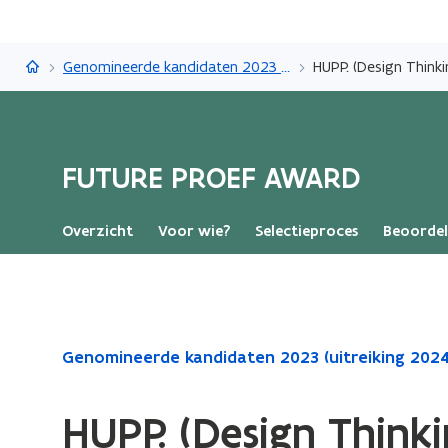
FUTURE PROEF AWARD
Genomineerde kandidaten 2023 (uitreiking 2024)
HUPP. (Design Think
FUTURE PROEF AWARD
Overzicht
Voor wie?
Selectieproces
Beoordel
Gedaan
Genomineerde kandidaten 2023 (uitreiking 2024
met
laden.
HUPP. (Design Think
U