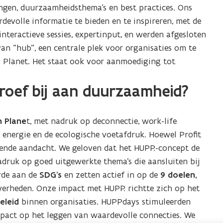
tingen, duurzaamheidsthema’s en best practices. Ons
devolle informatie te bieden en te inspireren, met de
teractieve sessies, expertinput, en werden afgesloten
 “hub”, een centrale plek voor organisaties om te
n Planet. Het staat ook voor aanmoediging tot
roef bij aan duurzaamheid?
n Plane
t, met nadruk op deconnectie, work-life
re energie en de ecologische voetafdruk. Hoewel Profit
doende aandacht. We geloven dat het HUPP.-concept de
druk op goed uitgewerkte thema’s die aansluiten bij
rde aan de
SDG’s
en zetten actief in op de
9 doelen,
overheden. Onze impact met HUPP. richtte zich op het
eleid
binnen organisaties. HUPPdays stimuleerden
mpact op het leggen van waardevolle connecties. We