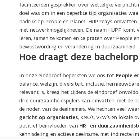
faciliteerden gesprekken over wettelijke verplich
doel was om in een beperkte tijd organisaties waar
nadruk op People en Planet. HUPPdays omvatten in
met netwerkmogelijkheden. De naam HUPP. komt van
leren, samen te komen en te praten over People e
bewustwording en verandering in duurzaamheid.
Hoe draagt deze bachelorp
In onze eindproef beperkten we ons tot
People e
balance, welzijn, diversiteit, inclusie, hernieuwba
relevant is, kreeg het tijdens de eindproef onvol
drie duurzaamheidspijlers kan omvatten, met de na
de noden van de deelnemers. We hechten veel waa
gericht op organisaties
, KMO’s, VZW’s en lokale 
positief beïnvloeden van
HR- en duurzaamheidsb
kennisdeling en actieve deelname, met indirecte i