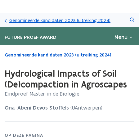
Overslaan
Zoeken
en
Genomineerde kandidaten 2023 (uitreiking 2024)
naar
de
Menu
FUTURE PROEF AWARD
inhoud
gaan
Gedaan
Genomineerde kandidaten 2023 (uitreiking 2024)
met
laden.
Hydrological Impacts of Soil
U
bevindt
(De)compaction in Agroscapes
zich
Eindproef Master in de Biologie
op:
Hydrological
Impacts
Ona-Abeni Devos Stoffels
(UAntwerpen)
of
Soil
(De)compaction
in
OP DEZE PAGINA