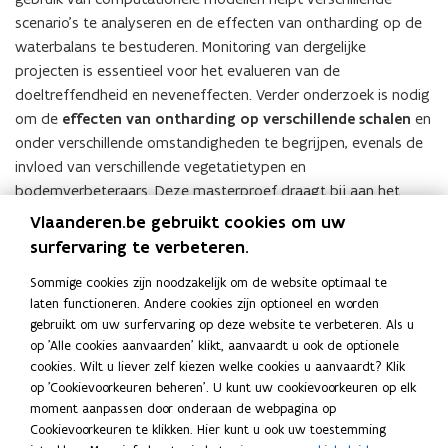
scenario’s te analyseren en de effecten van ontharding op de
waterbalans te bestuderen. Monitoring van dergelijke
projecten is essentieel voor het evalueren van de
doeltreffendheid en neveneffecten. Verder onderzoek is nodig
om de
effecten van ontharding op verschillende schalen
en
onder verschillende omstandigheden te begrijpen, evenals de
invloed van verschillende vegetatietypen en
bodemverbeteraars. Deze masterproef draagt bij aan het
begrip van gerichte ontharding in agrarische landschappen en
Vlaanderen.be gebruikt cookies om uw
benadrukt het
belang van multidisciplinaire samenwerking
surfervaring te verbeteren.
bij het aanpakken van duurzaamheidsuitdagingen.
Sommige cookies zijn noodzakelijk om de website optimaal te
laten functioneren. Andere cookies zijn optioneel en worden
Ik werd erg bewust van de
complexiteit van het oplossen
gebruikt om uw surfervaring op deze website te verbeteren. Als u
van duurzaamheidsuitdagingen
en besefte dat ik niet alles
op 'Alle cookies aanvaarden' klikt, aanvaardt u ook de optionele
kon uitwerken in één masterproef. Maar ik droeg een steentje
cookies. Wilt u liever zelf kiezen welke cookies u aanvaardt? Klik
bij. Ik besefte dat ik misschien enkel de randen van de puzzel
op 'Cookievoorkeuren beheren'. U kunt uw cookievoorkeuren op elk
zal kunnen leggen, maar het zijn die randen die tonen
moment aanpassen door onderaan de webpagina op
waarbinnen gewerkt kan worden en het zijn die randen die
Cookievoorkeuren te klikken. Hier kunt u ook uw toestemming