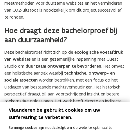
meetmethoden voor duurzame websites en het verminderen
van CO2-uitstoot is noodzakelijk om dit project succesvol af
te ronden.
Hoe draagt deze bachelorproef bij
aan duurzaamheid?
Deze bachelorproef richt zich op de
ecologische voetafdruk
van websites
en is een gezamenlijke inspanning met Quest
Studio om
duurzaam ontwerpen te bevorderen.
Het omvat
een holistische aanpak waarbij
technische, ontwerp- en
sociale aspecten
worden betrokken, met een focus op het
uitdagen van bestaande machtsverhoudingen. Het historisch
perspectief draagt bij aan voortschrijdend inzicht en betere
toekomstige oplossingen. Het werk heeft directe en indirecte
impact op de samenleving door bij te dragen aan concrete
Vlaanderen.be gebruikt cookies om uw
duurzame acties en het
potentieel om de industrie te
surfervaring te verbeteren.
transformeren.
Wat dit onderzoek vernieuwend maakt, is de
Sommige cookies zijn noodzakelijk om de website optimaal te
brede
benadering van duurzaamheid in webontwikkeling
,