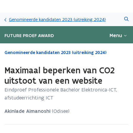
Overslaan
Zoeken
en
Genomineerde kandidaten 2023 (uitreiking 2024)
naar
de
Menu
FUTURE PROEF AWARD
inhoud
gaan
Gedaan
Genomineerde kandidaten 2023 (uitreiking 2024)
met
laden.
Maximaal beperken van CO2
U
bevindt
uitstoot van een website
zich
Eindproef Professionele Bachelor Elektronica-ICT,
op:
Maximaal
afstudeerrichting ICT
beperken
van
Akinlade Aimanoshi
(Odisee)
CO2
uitstoot
van